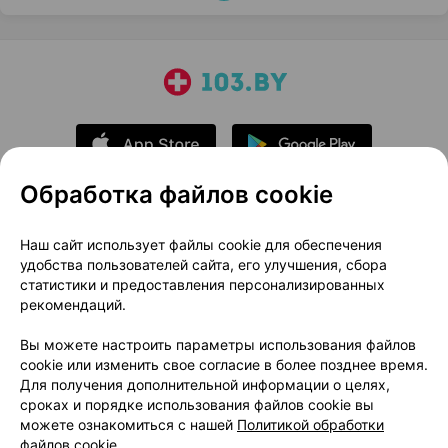
Обработка файлов cookie
О проекте
Новости проекта
Наш сайт использует файлы cookie для обеспечения
удобства пользователей сайта, его улучшения, сбора
Размещение рекламы
Медицинский маркетинг
статистики и предоставления персонализированных
Публичный договор
Доставка
рекомендаций.
Пользовательское соглашение
Вы можете настроить параметры использования файлов
Способы оплаты
Вакансии
Партнеры
cookie или изменить свое согласие в более позднее время.
Написать руководителю 103.by
Для получения дополнительной информации о целях,
сроках и порядке использования файлов cookie вы
Написать в поддержку
можете ознакомиться с нашей
Политикой обработки
Персональные настройки Cookie
файлов cookie