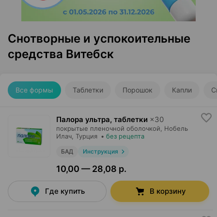
Снотворные и успокоительные
средства Витебск
Все формы
Таблетки
Порошок
Капли
С
Палора ультра, таблетки
×
30
покрытые пленочной оболочкой,
Нобель
Илач
, Турция
•
без рецепта
БАД
Инструкция
10,00 — 28,08 р.
Где купить
В корзину