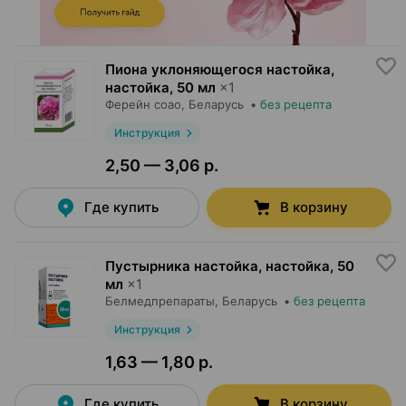
Пиона уклоняющегося настойка,
настойка
,
50 мл
×
1
Ферейн соао
, Беларусь
•
без рецепта
Инструкция
2,50 — 3,06 р.
Где купить
В корзину
Пустырника настойка, настойка
,
50
мл
×
1
Белмедпрепараты
, Беларусь
•
без рецепта
Инструкция
1,63 — 1,80 р.
Где купить
В корзину