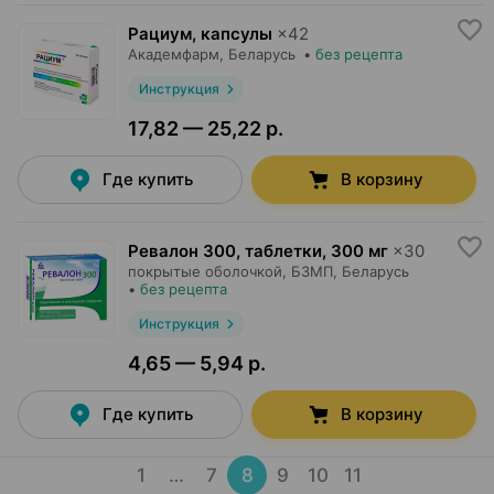
Рациум, капсулы
×
42
Академфарм
, Беларусь
•
без рецепта
Инструкция
17,82 — 25,22 р.
Где купить
В корзину
Ревалон 300, таблетки
,
300 мг
×
30
покрытые оболочкой,
БЗМП
, Беларусь
•
без рецепта
Инструкция
4,65 — 5,94 р.
Где купить
В корзину
1
…
7
8
9
10
11