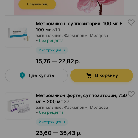
Метромикон, суппозитории
,
100 мг +
100 мг
×
10
вагинальные,
Фармаприм
, Молдова
•
без рецепта
Инструкция
15,76 — 22,82 р.
Где купить
В корзину
Метромикон форте, суппозитории
,
750
мг + 200 мг
×
7
вагинальные,
Фармаприм
, Молдова
•
без рецепта
Инструкция
23,60 — 35,43 р.