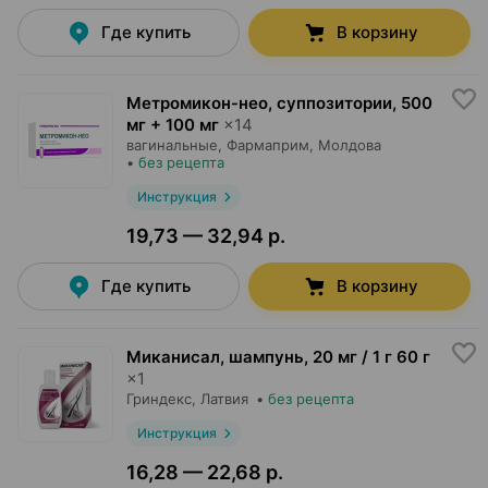
Где купить
В корзину
Метромикон-нео, суппозитории
,
500
мг + 100 мг
×
14
вагинальные,
Фармаприм
, Молдова
•
без рецепта
Инструкция
19,73 — 32,94 р.
Где купить
В корзину
Миканисал, шампунь
,
20 мг / 1 г 60 г
×
1
Гриндекс
, Латвия
•
без рецепта
Инструкция
16,28 — 22,68 р.