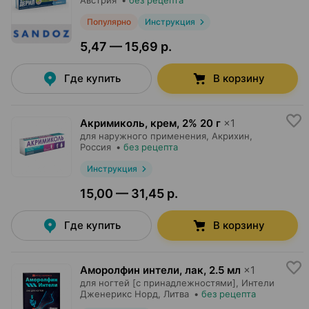
Австрия
•
без рецепта
Популярно
Инструкция
5,47 — 15,69 р.
Где купить
В корзину
Акримиколь, крем
,
2% 20 г
×
1
для наружного применения,
Акрихин
,
Россия
•
без рецепта
Инструкция
15,00 — 31,45 р.
Где купить
В корзину
Аморолфин интели, лак
,
2.5 мл
×
1
для ногтей [с принадлежностями],
Интели
Дженерикс Норд
, Литва
•
без рецепта