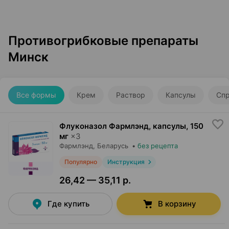
Противогрибковые препараты
Минск
Все формы
Крем
Раствор
Капсулы
Сп
Флуконазол Фармлэнд, капсулы
,
150
мг
×
3
Фармлэнд
, Беларусь
•
без рецепта
Популярно
Инструкция
26,42 — 35,11 р.
Где купить
В корзину