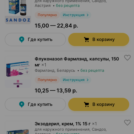
для наружного применения,
Сандоз
,
Австрия
•
без рецепта
Популярно
Инструкция
15,00 — 22,84 р.
Где купить
В корзину
Флуконазол Фармлэнд, капсулы
,
150
мг
×
1
Фармлэнд
, Беларусь
•
без рецепта
Популярно
Инструкция
10,25 — 13,59 р.
Где купить
В корзину
Экзодерил, крем
,
1% 15 г
×
1
для наружного применения,
Сандоз
,