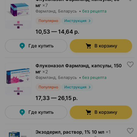
мг
×
7
Фармлэнд
, Беларусь
•
без рецепта
Популярно
Инструкция
10,53 — 14,64 р.
Где купить
В корзину
Флуконазол Фармлэнд, капсулы
,
150
мг
×
2
Фармлэнд
, Беларусь
•
без рецепта
Популярно
Инструкция
17,33 — 26,15 р.
Где купить
В корзину
Экзодерил, раствор
,
1% 10 мл
×
1