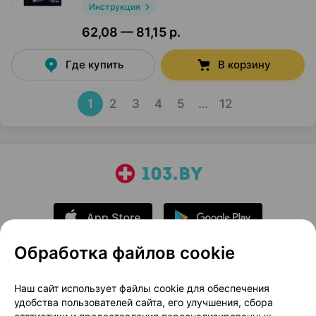
Инструкция
62,08 — 81,15 р.
Где купить
В корзину
1
2
3
4
5
…
12
Обработка файлов cookie
О проекте
Новости проекта
Наш сайт использует файлы cookie для обеспечения
удобства пользователей сайта, его улучшения, сбора
Размещение рекламы
Медицинский маркетинг