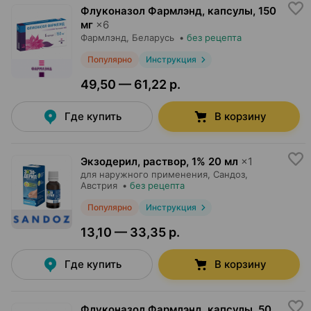
Флуконазол Фармлэнд, капсулы
,
150
мг
×
6
Фармлэнд
, Беларусь
•
без рецепта
Популярно
Инструкция
49,50 — 61,22 р.
Где купить
В корзину
Экзодерил, раствор
,
1% 20 мл
×
1
для наружного применения,
Сандоз
,
Австрия
•
без рецепта
Популярно
Инструкция
13,10 — 33,35 р.
Где купить
В корзину
Флуконазол Фармлэнд, капсулы
,
50