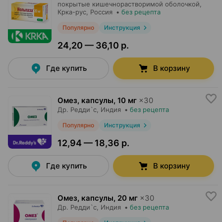
покрытые кишечнорастворимой оболочкой,
Крка-рус
, Россия
•
без рецепта
Популярно
Инструкция
24,20 — 36,10 р.
Где купить
В корзину
Омез, капсулы
,
10 мг
×
30
Др. Редди`с
, Индия
•
без рецепта
Популярно
Инструкция
12,94 — 18,36 р.
Где купить
В корзину
Омез, капсулы
,
20 мг
×
30
Др. Редди`с
, Индия
•
без рецепта