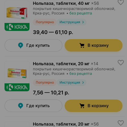
Нольпаза, таблетки
,
40 мг
×
56
покрытые кишечнорастворимой оболочкой,
Крка-рус
, Россия
•
без рецепта
Популярно
Инструкция
39,40 — 61,10 р.
Где купить
В корзину
Нольпаза, таблетки
,
20 мг
×
14
покрытые кишечнорастворимой оболочкой,
Крка-рус
, Россия
•
без рецепта
Популярно
Инструкция
7,56 — 10,21 р.
Где купить
В корзину
Нольпаза, таблетки
,
20 мг
×
56