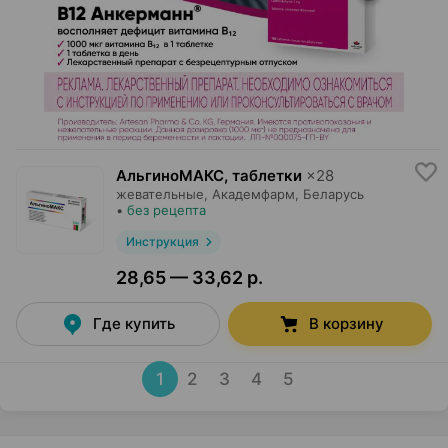
АльгиноМАКС, таблетки
×
28
жевательные,
Академфарм
, Беларусь
•
без рецепта
Инструкция
28,65 — 33,62 р.
Где купить
В корзину
1
2
3
4
5