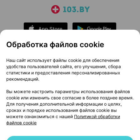
Обработка файлов cookie
О проекте
Новости проекта
Наш сайт использует файлы cookie для обеспечения
удобства пользователей сайта, его улучшения, сбора
Размещение рекламы
Медицинский маркетинг
статистики и предоставления персонализированных
Публичный договор
Доставка
рекомендаций.
Пользовательское соглашение
Вы можете настроить параметры использования файлов
Способы оплаты
Вакансии
Партнеры
cookie или изменить свое согласие в более позднее время.
Написать руководителю 103.by
Для получения дополнительной информации о целях,
сроках и порядке использования файлов cookie вы
Написать в поддержку
можете ознакомиться с нашей
Политикой обработки
Персональные настройки Cookie
файлов cookie
Обработка персональных данных