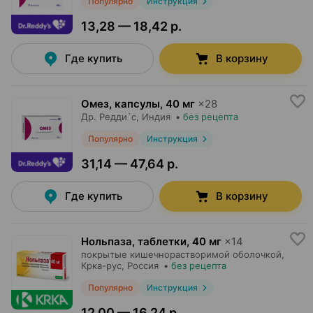
Популярно
Инструкция
13,28 — 18,42 р.
Где купить
В корзину
Омез, капсулы
,
40 мг
×
28
Др. Редди`с
, Индия
•
без рецепта
Популярно
Инструкция
31,14 — 47,64 р.
Где купить
В корзину
Нольпаза, таблетки
,
40 мг
×
14
покрытые кишечнорастворимой оболочкой,
Крка-рус
, Россия
•
без рецепта
Популярно
Инструкция
12,00 — 16,24 р.