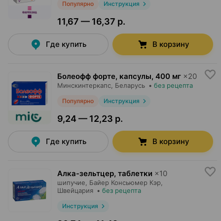
Популярно
Инструкция
11,67 — 16,37 р.
Где купить
В корзину
Болеофф форте, капсулы
,
400 мг
×
20
Минскинтеркапс
, Беларусь
•
без рецепта
Популярно
Инструкция
9,24 — 12,23 р.
Где купить
В корзину
Алка-зельтцер, таблетки
×
10
шипучие,
Байер Консьюмер Кэр
,
Швейцария
•
без рецепта
Инструкция