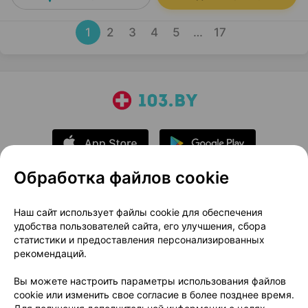
1
2
3
4
5
…
17
Обработка файлов cookie
О проекте
Новости проекта
Наш сайт использует файлы cookie для обеспечения
удобства пользователей сайта, его улучшения, сбора
Размещение рекламы
Медицинский маркетинг
статистики и предоставления персонализированных
Публичный договор
Доставка
рекомендаций.
Пользовательское соглашение
Вы можете настроить параметры использования файлов
Способы оплаты
Вакансии
Партнеры
cookie или изменить свое согласие в более позднее время.
Написать руководителю 103.by