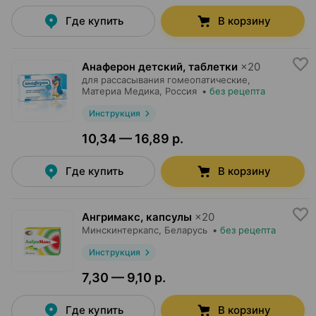
Где купить
В корзину
Анаферон детский, таблетки
×
20
для рассасывания гомеопатические,
Материа Медика
, Россия
•
без рецепта
Инструкция
10,34 — 16,89 р.
Где купить
В корзину
Ангримакс, капсулы
×
20
Минскинтеркапс
, Беларусь
•
без рецепта
Инструкция
7,30 — 9,10 р.
Где купить
В корзину