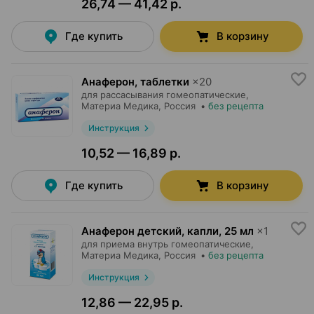
26,74 — 41,42 р.
Где купить
В корзину
Анаферон, таблетки
×
20
для рассасывания гомеопатические,
Материа Медика
, Россия
•
без рецепта
Инструкция
10,52 — 16,89 р.
Где купить
В корзину
Анаферон детский, капли
,
25 мл
×
1
для приема внутрь гомеопатические,
Материа Медика
, Россия
•
без рецепта
Инструкция
12,86 — 22,95 р.