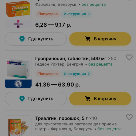
Фармлэнд
, Беларусь
•
без рецепта
Популярно
Инструкция
6,26 — 9,17 р.
Где купить
В корзину
Гроприносин, таблетки
,
500 мг
×
50
Гедеон Рихтер
, Венгрия
•
без рецепта
Популярно
Инструкция
41,36 — 63,90 р.
Где купить
В корзину
Триалгин, порошок
,
5 г
×
10
для приготовления раствора для приема
внутрь,
Фармлэнд
, Беларусь
•
без рецепта