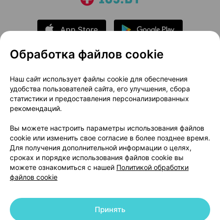
Обработка файлов cookie
О проекте
Новости проекта
Наш сайт использует файлы cookie для обеспечения
удобства пользователей сайта, его улучшения, сбора
Размещение рекламы
Медицинский маркетинг
статистики и предоставления персонализированных
Публичный договор
Доставка
рекомендаций.
Пользовательское соглашение
Вы можете настроить параметры использования файлов
Способы оплаты
Вакансии
Партнеры
cookie или изменить свое согласие в более позднее время.
Написать руководителю 103.by
Для получения дополнительной информации о целях,
сроках и порядке использования файлов cookie вы
Написать в поддержку
можете ознакомиться с нашей
Политикой обработки
Персональные настройки Cookie
файлов cookie
Обработка персональных данных
Принять
© 2026 ООО «Артокс Лаб», УНП 191700409 | 220012, Республика Беларусь,