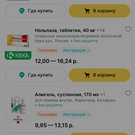
Где купить
В корзину
Нольпаза, таблетки
,
40 мг
×
14
покрытые кишечнорастворимой оболочкой,
Крка-рус
, Россия
•
без рецепта
Популярно
Инструкция
12,00 — 16,24 р.
Где купить
В корзину
Алюгель, суспензия
,
170 мл
×
1
для приема внутрь,
Фармлэнд
, Беларусь
•
без рецепта
Популярно
Инструкция
9,95 — 13,15 р.