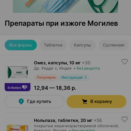
Препараты при изжоге Могилев
Все формы
Таблетки
Капсулы
Суспензия
Омез, капсулы
,
10 мг
×
30
Др. Редди`с
, Индия
•
без рецепта
Популярно
Инструкция
12,94 — 18,36 р.
Где купить
В корзину
Нольпаза, таблетки
,
20 мг
×
56
покрытые кишечнорастворимой оболочкой,
Крка-рус
, Россия
•
без рецепта