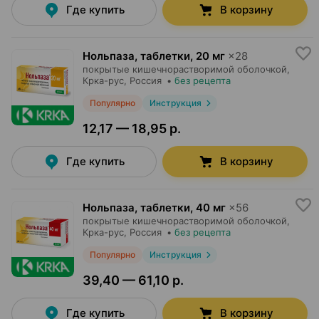
Где купить
В корзину
Нольпаза, таблетки
,
20 мг
×
28
покрытые кишечнорастворимой оболочкой,
Крка-рус
, Россия
•
без рецепта
Популярно
Инструкция
12,17 — 18,95 р.
Где купить
В корзину
Нольпаза, таблетки
,
40 мг
×
56
покрытые кишечнорастворимой оболочкой,
Крка-рус
, Россия
•
без рецепта
Популярно
Инструкция
39,40 — 61,10 р.
Где купить
В корзину