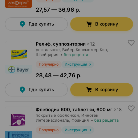
27,57 — 36,96 р.
Где купить
В корзину
Релиф, суппозитории
×
12
ректальные,
Байер Консьюмер Кэр
,
Швейцария
•
без рецепта
Популярно
Инструкция
28,48 — 42,76 р.
Где купить
В корзину
Флебодиа 600, таблетки
,
600 мг
×
18
покрытые оболочкой,
Иннотек
Интернасиональ
, Франция
•
без рецепта
Популярно
Инструкция