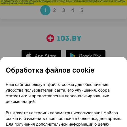
1
2
3
4
5
Обработка файлов cookie
О проекте
Новости проекта
Наш сайт использует файлы cookie для обеспечения
удобства пользователей сайта, его улучшения, сбора
Размещение рекламы
Медицинский маркетинг
статистики и предоставления персонализированных
Публичный договор
Доставка
рекомендаций.
Пользовательское соглашение
Вы можете настроить параметры использования файлов
Способы оплаты
Вакансии
Партнеры
cookie или изменить свое согласие в более позднее время.
Написать руководителю 103.by
Для получения дополнительной информации о целях,