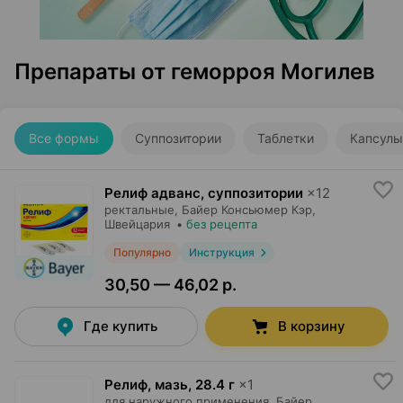
Препараты от геморроя Могилев
Все формы
Суппозитории
Таблетки
Капсулы
Релиф адванс, суппозитории
×
12
ректальные,
Байер Консьюмер Кэр
,
Швейцария
•
без рецепта
Популярно
Инструкция
30,50 — 46,02 р.
Где купить
В корзину
Релиф, мазь
,
28.4 г
×
1
для наружного применения,
Байер