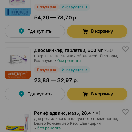
Популярно
Инструкция
54,20 — 78,70 р.
Где купить
В корзину
Диосмин-лф, таблетки
,
600 мг
×
30
покрытые пленочной оболочкой,
Лекфарм
,
Беларусь
•
без рецепта
Популярно
Инструкция
23,88 — 32,97 р.
Где купить
В корзину
Релиф адванс, мазь
,
28.4 г
×
1
для ректального и наружного применения,
Байер Консьюмер Кэр
, Швейцария
•
без рецепта