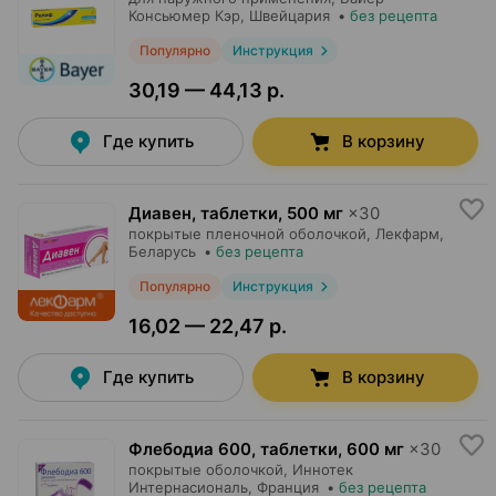
Консьюмер Кэр
, Швейцария
•
без рецепта
Популярно
Инструкция
30,19 — 44,13 р.
Где купить
В корзину
Диавен, таблетки
,
500 мг
×
30
покрытые пленочной оболочкой,
Лекфарм
,
Беларусь
•
без рецепта
Популярно
Инструкция
16,02 — 22,47 р.
Где купить
В корзину
Флебодиа 600, таблетки
,
600 мг
×
30
покрытые оболочкой,
Иннотек
Интернасиональ
, Франция
•
без рецепта