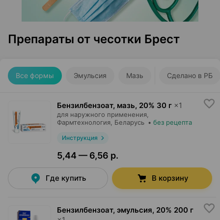
Препараты от чесотки Брест
Все формы
Эмульсия
Мазь
Сделано в РБ
Бензилбензоат, мазь
,
20% 30 г
×
1
для наружного применения,
Фармтехнология
, Беларусь
•
без рецепта
Инструкция
5,44 — 6,56 р.
Где купить
В корзину
Бензилбензоат, эмульсия
,
20% 200 г
×
1