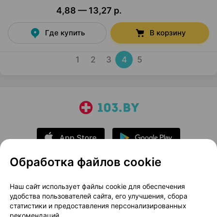
4,88 — 13,27 р.
Где купить
В корзину
1
2
3
4
5
Обработка файлов cookie
О проекте
Новости проекта
Наш сайт использует файлы cookie для обеспечения
удобства пользователей сайта, его улучшения, сбора
Размещение рекламы
Медицинский маркетинг
статистики и предоставления персонализированных
Публичный договор
Доставка
рекомендаций.