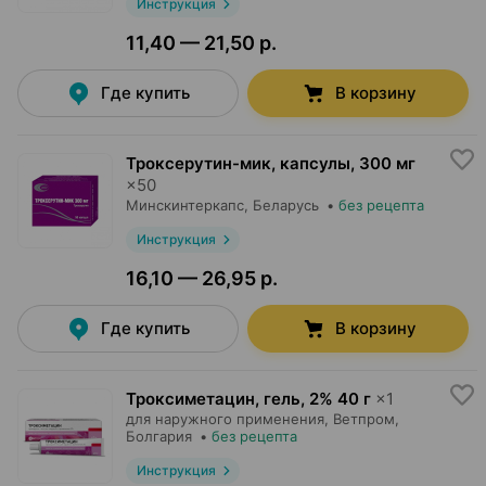
Инструкция
11,40 — 21,50 р.
Где купить
В корзину
Троксерутин-мик, капсулы
,
300 мг
×
50
Минскинтеркапс
, Беларусь
•
без рецепта
Инструкция
16,10 — 26,95 р.
Где купить
В корзину
Троксиметацин, гель
,
2% 40 г
×
1
для наружного применения,
Ветпром
,
Болгария
•
без рецепта
Инструкция