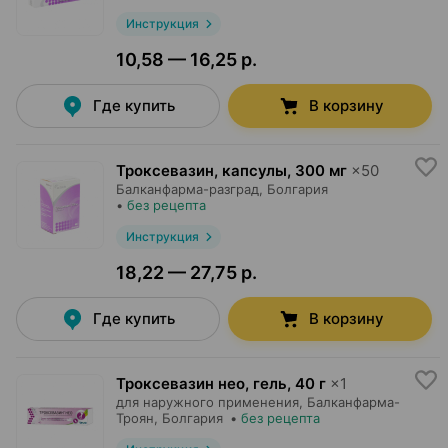
Инструкция
10,58 — 16,25 р.
Где купить
В корзину
Троксевазин, капсулы
,
300 мг
×
50
Балканфарма-разград
, Болгария
•
без рецепта
Инструкция
18,22 — 27,75 р.
Где купить
В корзину
Троксевазин нео, гель
,
40 г
×
1
для наружного применения,
Балканфарма-
Троян
, Болгария
•
без рецепта