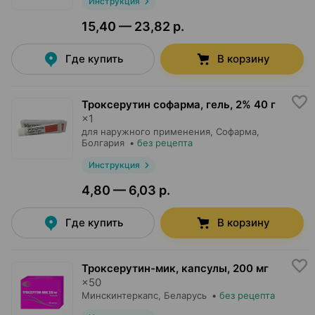
Инструкция
15,40 — 23,82 р.
Где купить
В корзину
Троксерутин софарма, гель
,
2% 40 г
×
1
для наружного применения,
Софарма
,
Болгария
•
без рецепта
Инструкция
4,80 — 6,03 р.
Где купить
В корзину
Троксерутин-мик, капсулы
,
200 мг
×
50
Минскинтеркапс
, Беларусь
•
без рецепта