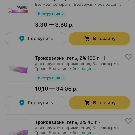
Белмедпрепараты
, Беларусь
•
без рецепта
Инструкция
3,30 — 3,80 р.
Где купить
В корзину
Троксевазин, гель
,
2% 100 г
×
1
для наружного применения,
Балканфарма-
Троян
, Болгария
•
без рецепта
Инструкция
19,10 — 34,05 р.
Где купить
В корзину
Троксевазин, гель
,
2% 40 г
×
1
для наружного применения,
Балканфарма-
Троян
, Болгария
•
без рецепта