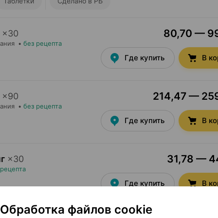
Таблетки
Сделано в РБ
80,70 — 99
×
30
тания
•
без рецепта
Где купить
В к
214,47 — 259
×
90
тания
•
без рецепта
Где купить
В к
31,78 — 44
мг
×
30
 рецепта
Где купить
В к
Обработка файлов cookie