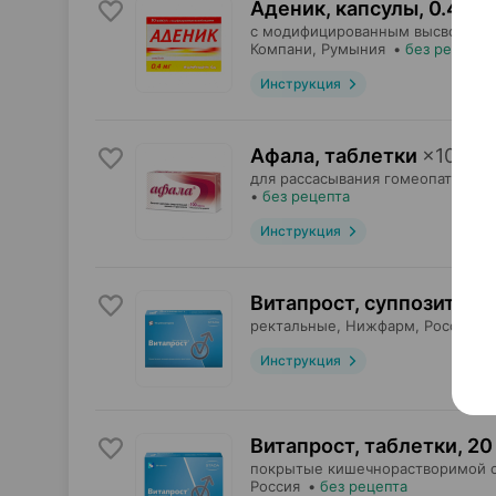
Аденик, капсулы
,
0.4 мг
с модифицированным высвобожд
Компани
, Румыния
•
без рецепта
Инструкция
Афала, таблетки
×
100
для рассасывания гомеопатическ
•
без рецепта
Инструкция
Витапрост, суппозитори
ректальные,
Нижфарм
, Россия
•
Инструкция
Витапрост, таблетки
,
20
покрытые кишечнорастворимой 
Россия
•
без рецепта