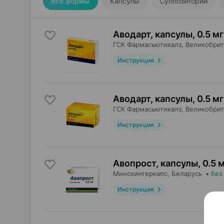
Все формы
Капсулы
Суппозитории
Аводарт, капсулы
,
0.5 мг
ГСК Фармасьютикалз
, Великобри
Инструкция
Аводарт, капсулы
,
0.5 мг
ГСК Фармасьютикалз
, Великобри
Инструкция
Авопрост, капсулы
,
0.5 
Минскинтеркапс
, Беларусь
•
без
Инструкция