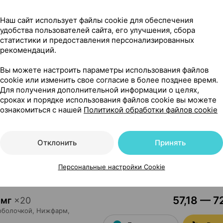
27,25 — 45
×
30
ением,
К.О.Ромфарм
Наш сайт использует файлы cookie для обеспечения
Где купить
В к
удобства пользователей сайта, его улучшения, сбора
статистики и предоставления персонализированных
рекомендаций.
10,22 — 25
Вы можете настроить параметры использования файлов
cookie или изменить свое согласие в более позднее время.
ие,
Материа Медика
, Россия
Для получения дополнительной информации о целях,
Где купить
В к
сроках и порядке использования файлов cookie вы можете
ознакомиться с нашей
Политикой обработки файлов cookie
46,05 — 62
и
,
10 мг
×
10
Отклонить
Принять
без рецепта
Где купить
В к
Персональные настройки Cookie
57,18 — 7
 мг
×
20
оболочкой,
Нижфарм
,