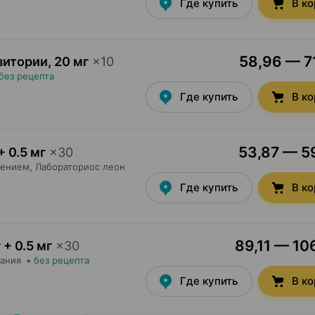
Где купить
В к
58,96 — 71
зитории
,
20 мг
×
10
без рецепта
Где купить
В к
53,87 — 59
+ 0.5 мг
×
30
ением,
Лабораториос леон
Где купить
В к
89,11 — 106
 + 0.5 мг
×
30
тания
•
без рецепта
Где купить
В к