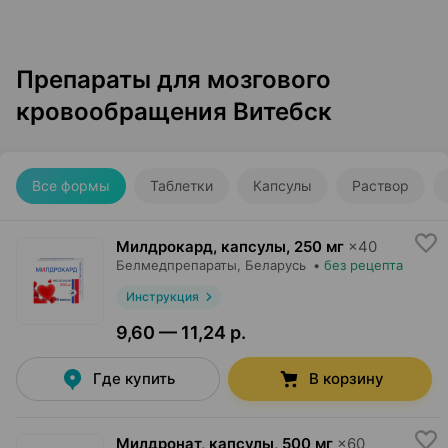
Препараты для мозгового
кровообращения Витебск
Все формы
Таблетки
Капсулы
Раствор
Милдрокард, капсулы
,
250 мг
×
40
Белмедпрепараты
, Беларусь
•
без рецепта
Инструкция
9,60 — 11,24 р.
Где купить
В корзину
Милдронат, капсулы
,
500 мг
×
60