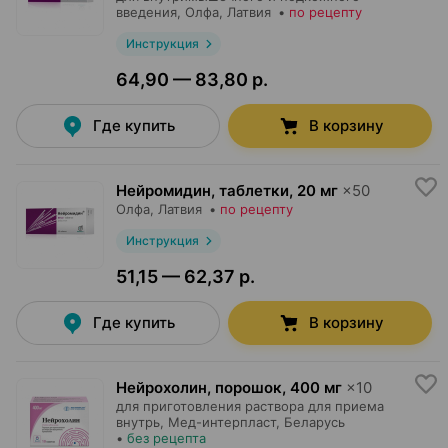
введения,
Олфа
, Латвия
•
по рецепту
Инструкция
64,90 — 83,80 р.
Где купить
В корзину
Нейромидин, таблетки
,
20 мг
×
50
Олфа
, Латвия
•
по рецепту
Инструкция
51,15 — 62,37 р.
Где купить
В корзину
Нейрохолин, порошок
,
400 мг
×
10
для приготовления раствора для приема
внутрь,
Мед-интерпласт
, Беларусь
•
без рецепта