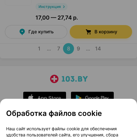
Инструкция
17,00 — 27,74 р.
Где купить
В корзину
1
…
7
8
9
…
14
Обработка файлов cookie
О проекте
Новости проекта
Наш сайт использует файлы cookie для обеспечения
удобства пользователей сайта, его улучшения, сбора
Размещение рекламы
Медицинский маркетинг