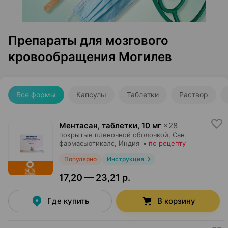
Препараты для мозгового
кровообращения Могилев
Все формы
Капсулы
Таблетки
Раствор
Ментасан, таблетки
,
10 мг
×
28
покрытые пленочной оболочкой,
Сан
фармасьютикалс
, Индия
•
по рецепту
Популярно
Инструкция
17,20 — 23,21 р.
Где купить
В корзину