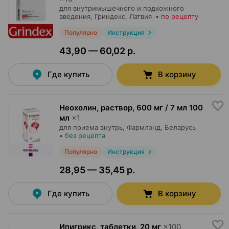
для внутримышечного и подкожного
введения,
Гриндекс
, Латвия
•
по рецепту
Популярно
Инструкция
43,90 — 60,02 р.
Где купить
В корзину
Неохолин, раствор
,
600 мг / 7 мл 100
мл
×
1
для приема внутрь,
Фармлэнд
, Беларусь
•
без рецепта
Популярно
Инструкция
28,95 — 35,45 р.
Где купить
В корзину
Ипигрикс, таблетки
,
20 мг
×
100