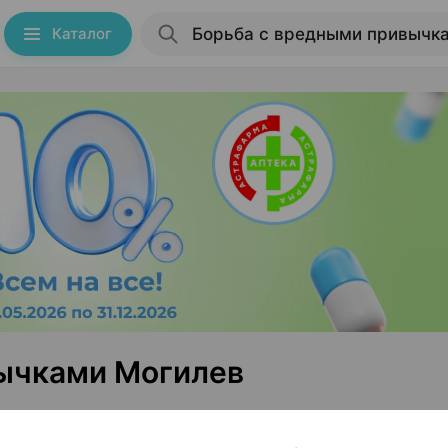
Каталог
ычками Могилев