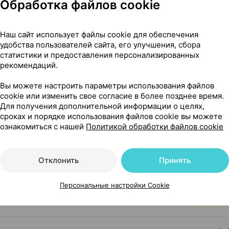
елано в РБ
Обработка файлов cookie
51,13 — 6
Наш сайт использует файлы cookie для обеспечения
×
100
удобства пользователей сайта, его улучшения, сбора
Болгария
•
без рецепта
статистики и предоставления персонализированных
Где купить
В к
рекомендаций.
Вы можете настроить параметры использования файлов
cookie или изменить свое согласие в более позднее время.
6,35 — 16
мг
×
50
Для получения дополнительной информации о целях,
по рецепту
сроках и порядке использования файлов cookie вы можете
ознакомиться с нашей
Политикой обработки файлов cookie
Где купить
В к
Отклонить
Принять
34,30 — 46
ия
•
без рецепта
Персональные настройки Cookie
Где купить
В к