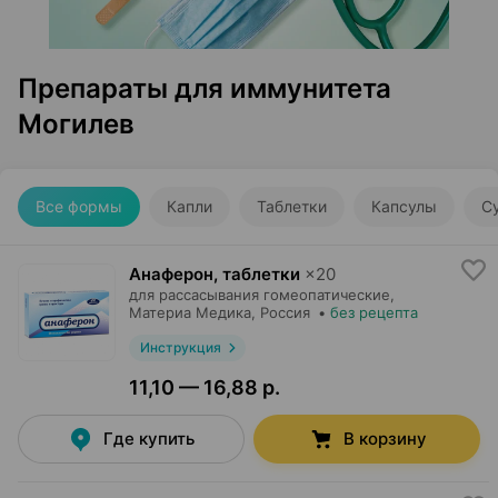
Препараты для иммунитета
Могилев
Все формы
Капли
Таблетки
Капсулы
С
Анаферон, таблетки
×
20
для рассасывания гомеопатические,
Материа Медика
, Россия
•
без рецепта
Инструкция
11,10 — 16,88 р.
Где купить
В корзину