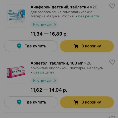
Анаферон детский, таблетки
×
20
для рассасывания гомеопатические,
Материа Медика
, Россия
•
без рецепта
Инструкция
11,34 — 16,89 р.
Где купить
В корзину
Арпетол, таблетки
,
100 мг
×
20
покрытые оболочкой,
Лекфарм
, Беларусь
•
без рецепта
Инструкция
11,62 — 14,04 р.
Где купить
В корзину