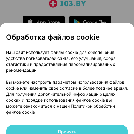
Обработка файлов cookie
О проекте
Новости проекта
Наш сайт использует файлы cookie для обеспечения
удобства пользователей сайта, его улучшения, сбора
Размещение рекламы
Медицинский маркетинг
статистики и предоставления персонализированных
Публичный договор
Доставка
рекомендаций.
Пользовательское соглашение
Вы можете настроить параметры использования файлов
Способы оплаты
Вакансии
Партнеры
cookie или изменить свое согласие в более позднее время.
Написать руководителю 103.by
Для получения дополнительной информации о целях,
сроках и порядке использования файлов cookie вы
Написать в поддержку
можете ознакомиться с нашей
Политикой обработки
Персональные настройки Cookie
файлов cookie
Обработка персональных данных
Принять