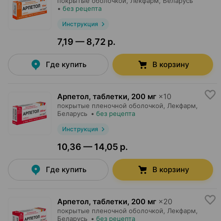
покрытые оболочкой,
Лекфарм
, Беларусь
•
без рецепта
Инструкция
7,19 — 8,72 р.
Где купить
В корзину
Арпетол, таблетки
,
200 мг
×
10
покрытые пленочной оболочкой,
Лекфарм
,
Беларусь
•
без рецепта
Инструкция
10,36 — 14,05 р.
Где купить
В корзину
Арпетол, таблетки
,
200 мг
×
20
покрытые пленочной оболочкой,
Лекфарм
,
Беларусь
•
без рецепта