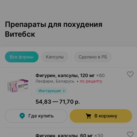
Препараты для похудения
Витебск
Все формы
Капсулы
Сделано в РБ
Фигурин, капсулы
,
120 мг
×
60
Лекфарм
, Беларусь
•
по рецепту
Инструкция
54,83 — 71,70 р.
Где купить
В корзину
Фигурин, капсулы
,
60 мг
×
30