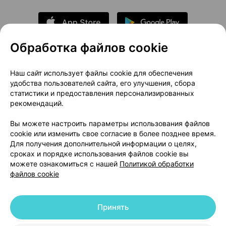
Обработка файлов cookie
О проекте
Новости проекта
Наш сайт использует файлы cookie для обеспечения
удобства пользователей сайта, его улучшения, сбора
Размещение рекламы
Медицинский маркетинг
статистики и предоставления персонализированных
Публичный договор
Доставка
рекомендаций.
Пользовательское соглашение
Вы можете настроить параметры использования файлов
Способы оплаты
Вакансии
Партнеры
cookie или изменить свое согласие в более позднее время.
Написать руководителю 103.by
Для получения дополнительной информации о целях,
сроках и порядке использования файлов cookie вы
Написать в поддержку
можете ознакомиться с нашей
Политикой обработки
Персональные настройки Cookie
файлов cookie
Обработка персональных данных
Принять
© 2026 ООО «Артокс Лаб», УНП 191700409 | 220012, Республика Беларусь,
г. Минск, улица Толбухина, 2, пом. 16 | help@103.by
|
Служба поддержки