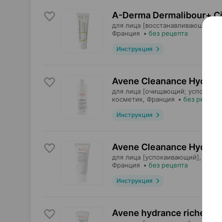
A-Derma Dermalibour+ Ci
для лица [восстанавливающий],
П
Франция
•
без рецепта
Инструкция
Avene Cleanance Hydra,
для лица [очищающий; успокаив
косметик
, Франция
•
без рецепт
Инструкция
Avene Cleanance Hydra,
для лица [успокаивающий],
Пьер
Франция
•
без рецепта
Инструкция
Avene hydrance riche, к