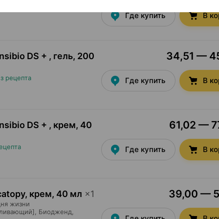
нный],
Пьер Фабр Дермо-
а
Где купить
В к
34,51 — 45
sibio DS + , гель
,
200
з рецепта
Где купить
В к
61,02 — 7
sibio DS + , крем
,
40
ецепта
Где купить
В к
39,00 — 5
atopy, крем
,
40 мл
×
1
дня жизни
вливающий],
Биодженд
,
Где купить
В к