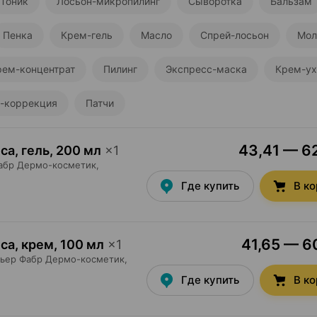
Тоник
Лосьон-микропилинг
Сыворотка
Бальзам
Пенка
Крем-гель
Масло
Спрей-лосьон
Мол
рем-концентрат
Пилинг
Экспресс-маска
Крем-у
-коррекция
Патчи
43,41 — 62
ca, гель
,
200 мл
×
1
абр Дермо-косметик
,
Где купить
В к
41,65 — 60
ca, крем
,
100 мл
×
1
ьер Фабр Дермо-косметик
,
Где купить
В к