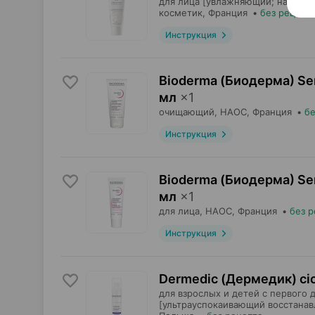
для лица [увлажняющий; насыще
косметик
, Франция
•
без рецепт
Инструкция
Bioderma (Биодерма) Sen
мл
×
1
очищающий,
НАОС
, Франция
•
бе
Инструкция
Bioderma (Биодерма) Sen
мл
×
1
для лица,
НАОС
, Франция
•
без р
Инструкция
Dermedic (Дермедик) cic
для взрослых и детей с первого 
[ультрауспокаивающий восстана