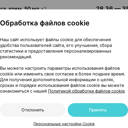
28,36 — 35
ca, крем
,
50 мл
×
1
ьер Фабр Дермо-косметик
,
Обработка файлов cookie
Где купить
В к
Наш сайт использует файлы cookie для обеспечения
удобства пользователей сайта, его улучшения, сбора
39,95 — 56
 крем
,
200 мл
×
1
статистики и предоставления персонализированных
ающий],
Пьер Фабр Дермо-
рекомендаций.
а
Где купить
В к
Вы можете настроить параметры использования файлов
cookie или изменить свое согласие в более позднее время.
Для получения дополнительной информации о целях,
50,91 — 70
 крем
,
40 мл
×
1
сроках и порядке использования файлов cookie вы можете
 Фабр Дермо-косметик
ознакомиться с нашей
,
Политикой обработки файлов cookie
Где купить
В к
Отклонить
Принять
43,95 — 67
рем
,
40 мл
×
1
Персональные настройки Cookie