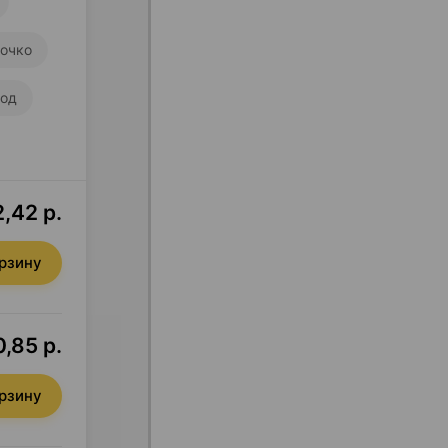
очко
ход
,42 р.
орзину
,85 р.
орзину