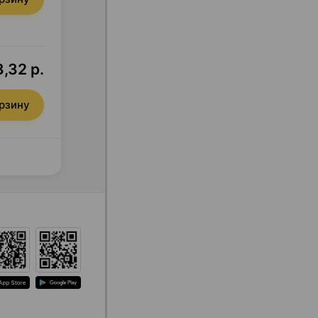
,32 р.
орзину