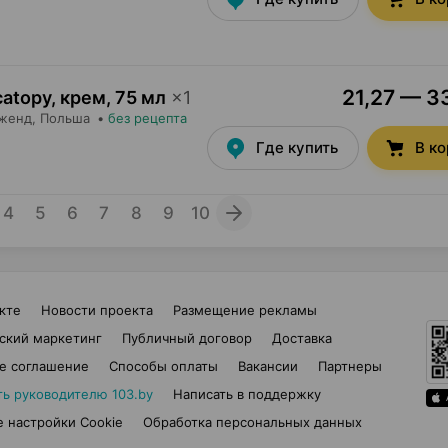
21,27 — 33
atopy, крем
,
75 мл
×
1
женд
, Польша
•
без рецепта
Где купить
В к
4
5
6
7
8
9
10
кте
Новости проекта
Размещение рекламы
ский маркетинг
Публичный договор
Доставка
е соглашение
Способы оплаты
Вакансии
Партнеры
ть руководителю 103.by
Написать в поддержку
 настройки Cookie
Обработка персональных данных