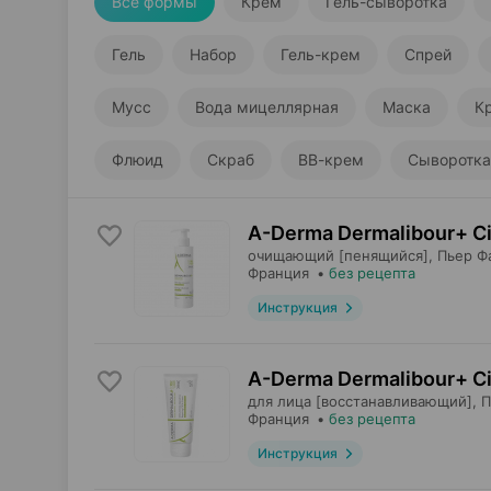
Все формы
Крем
Гель-сыворотка
Гель
Набор
Гель-крем
Спрей
Мусс
Вода мицеллярная
Маска
К
Флюид
Скраб
ВВ-крем
Сыворотка
A-Derma Dermalibour+ Ci
очищающий [пенящийся],
Пьер Ф
Франция
•
без рецепта
Инструкция
A-Derma Dermalibour+ Ci
для лица [восстанавливающий],
П
Франция
•
без рецепта
Инструкция