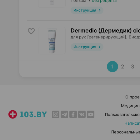
Польша
•
без рецепта
Инструкция
Dermedic (Дермедик) cic
для рук [регенерирующий],
Биод
Инструкция
1
2
3
О прое
Медицин
Пользовательско
Написа
Персональные