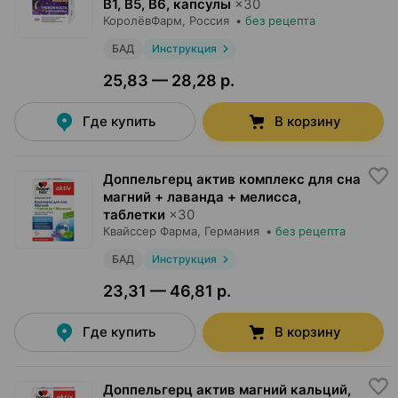
В1, В5, В6, капсулы
×
30
КоролёвФарм
, Россия
•
без рецепта
БАД
Инструкция
25,83 — 28,28 р.
Где купить
В корзину
Доппельгерц актив комплекс для сна
магний + лаванда + мелисса,
таблетки
×
30
Квайссер Фарма
, Германия
•
без рецепта
БАД
Инструкция
23,31 — 46,81 р.
Где купить
В корзину
Доппельгерц актив магний кальций,