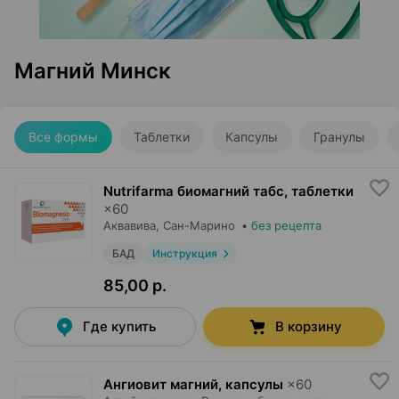
Магний Минск
Все формы
Таблетки
Капсулы
Гранулы
Nutrifarma биомагний табс, таблетки
×
60
Аквавива
, Сан-Марино
•
без рецепта
БАД
Инструкция
85,00 р.
Где купить
В корзину
Ангиовит магний, капсулы
×
60