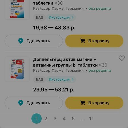
таблетки
×
30
Квайссер Фарма
, Германия
•
без рецепта
БАД
Инструкция
19,98 — 48,83 р.
Где купить
В корзину
Доппельгерц актив магний +
витамины группы b, таблетки
×
30
Квайссер Фарма
, Германия
•
без рецепта
БАД
Инструкция
29,95 — 53,21 р.
Где купить
В корзину
1
2
3
4
5
…
11