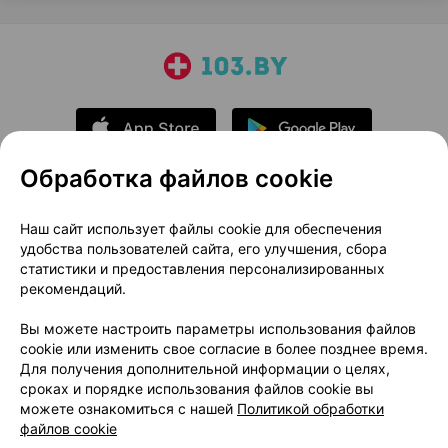
Обработка файлов cookie
О проекте
Новости проекта
Наш сайт использует файлы cookie для обеспечения
удобства пользователей сайта, его улучшения, сбора
Размещение рекламы
Медицинский маркетинг
статистики и предоставления персонализированных
Публичный договор
Доставка
рекомендаций.
Пользовательское соглашение
Вы можете настроить параметры использования файлов
Способы оплаты
Вакансии
Партнеры
cookie или изменить свое согласие в более позднее время.
Написать руководителю 103.by
Для получения дополнительной информации о целях,
сроках и порядке использования файлов cookie вы
Написать в поддержку
можете ознакомиться с нашей
Политикой обработки
Персональные настройки Cookie
файлов cookie