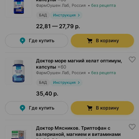
ФармОушен Лаб
, Россия
•
без рецепта
БАД
Инструкция
22,81 — 27,79 р.
Где купить
В корзину
Доктор море магний хелат оптимум,
капсулы
×
60
ФармОушен Лаб
, Россия
•
без рецепта
БАД
Инструкция
35,40 р.
Где купить
В корзину
Доктор Мясников. Триптофан с
валерианой, магнием и витаминами