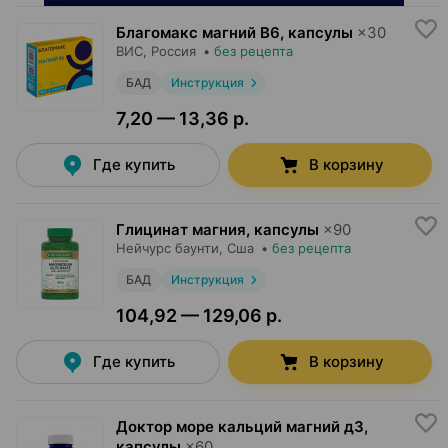
Благомакс магний В6, капсулы
×
30
ВИС
, Россия
•
без рецепта
БАД
Инструкция
7,20 — 13,36 р.
Где купить
В корзину
Глицинат магния, капсулы
×
90
Нейчурс баунти
, Сша
•
без рецепта
БАД
Инструкция
104,92 — 129,06 р.
Где купить
В корзину
Доктор море кальций магний д3,
капсулы
×
60