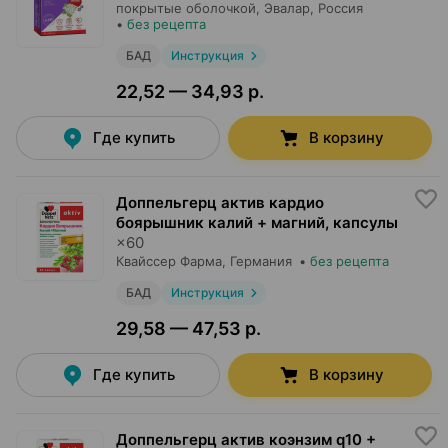
покрытые оболочкой,
Эвалар
, Россия
•
без рецепта
БАД
Инструкция
22,52 — 34,93 р.
Где купить
В корзину
Доппельгерц актив кардио
боярышник калий + магний, капсулы
×
60
Квайссер Фарма
, Германия
•
без рецепта
БАД
Инструкция
29,58 — 47,53 р.
Где купить
В корзину
Доппельгерц актив коэнзим q10 +