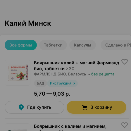
Калий Минск
Все формы
Таблетки
Капсулы
Сделано в Р
Боярышник калий + магний Фармлэнд
био, таблетки
×
30
ФАРМЛЭНД БИО
, Беларусь
•
без рецепта
БАД
Инструкция
5,70 — 9,03 р.
Где купить
В корзину
Боярышник с калием и магнием,