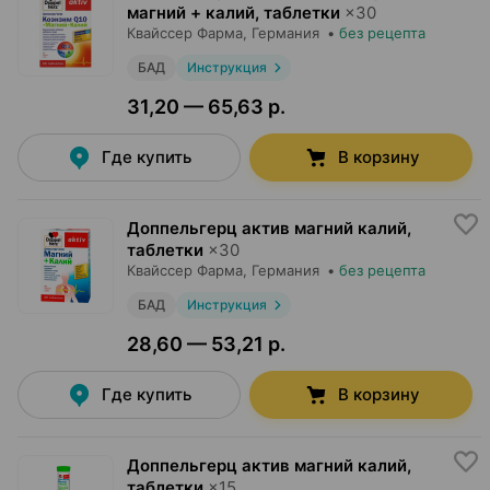
магний + калий, таблетки
×
30
Квайссер Фарма
, Германия
•
без рецепта
БАД
Инструкция
31,20 — 65,63 р.
Где купить
В корзину
Доппельгерц актив магний калий,
таблетки
×
30
Квайссер Фарма
, Германия
•
без рецепта
БАД
Инструкция
28,60 — 53,21 р.
Где купить
В корзину
Доппельгерц актив магний калий,
таблетки
×
15