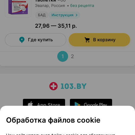
Эвалар
, Россия
•
без рецепта
БАД
Инструкция
27,96 — 35,11 р.
Где купить
В корзину
1
2
Обработка файлов cookie
О проекте
Новости проекта