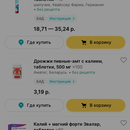
шипучие,
Квайссер Фарма
, Германия
•
без рецепта
БАД
Инструкция
18,71 — 35,24 р.
Где купить
В корзину
Дрожжи пивные-амт с калием,
таблетки
,
500 мг
×
100
Аматег
, Беларусь
•
без рецепта
БАД
Инструкция
3,19 р.
Где купить
В корзину
Калий + магний форте Эвалар,
таблетки
×
60