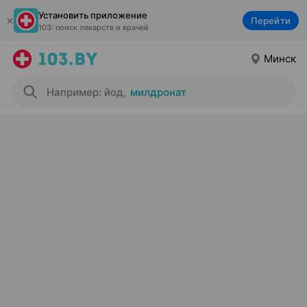
Установить приложение
Перейти
103: поиск лекарств и врачей
Минск
Например: йод
,
милдронат