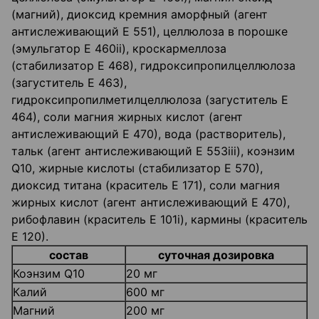
(магний), диоксид кремния аморфный (агент
антислеживающий Е 551), целлюлоза в порошке
(эмульгатор Е 460ii), кроскармеллоза
(стабилизатор Е 468), гидроксипропилцеллюлоза
(загуститель Е 463),
гидроксипропилметилцеллюлоза (загуститель Е
464), соли магния жирных кислот (агент
антислеживающий Е 470), вода (растворитель),
тальк (агент антислеживающий Е 553iii), коэнзим
Q10, жирные кислоты (стабилизатор Е 570),
диоксид титана (краситель Е 171), соли магния
жирных кислот (агент антислеживающий Е 470),
рибофлавин (краситель Е 101i), кармины (краситель
Е 120).
состав
суточная дозировка
Коэнзим Q10
20 мг
Калий
600 мг
Магний
200 мг