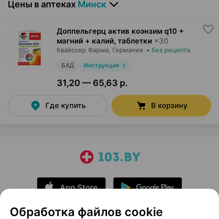
Цены в аптеках
Минск
Доппельгерц актив коэнзим q10 +
магний + калий, таблетки
×
30
Квайссер Фарма
, Германия
•
без рецепта
БАД
Инструкция
31,20 — 65,63 р.
Где купить
В корзину
Обработка файлов cookie