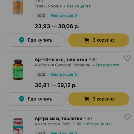
×
60
Гален
, Россия
•
без рецепта
БАД
Инструкция
23,93 — 30,06 р.
Где купить
В корзину
Арт-3-плекс, таблетки
×
60
Амброзия Супхерб
, Израиль
•
без рецепта
БАД
Инструкция
36,81 — 59,12 р.
Где купить
В корзину
Артра мсм, таблетки
×
60
Америфарма Лабс
, США
•
без рецепта
БАД
Инструкция