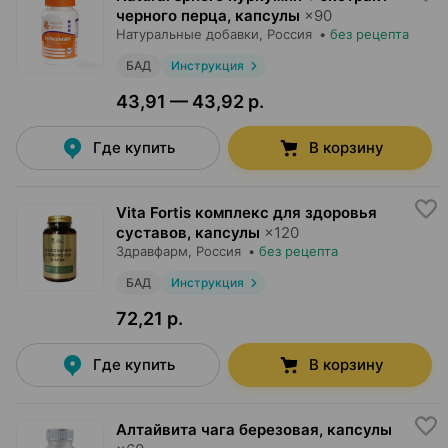
черного перца, капсулы
×
90
Натуральные добавки
, Россия
•
без рецепта
БАД
Инструкция
43,91 — 43,92 р.
Где купить
В корзину
Vita Fortis комплекс для здоровья
суставов, капсулы
×
120
Здравфарм
, Россия
•
без рецепта
БАД
Инструкция
72,21 р.
Где купить
В корзину
Алтайвита чага березовая, капсулы