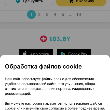
Где купить
В корзину
1
2
3
4
5
…
16
Обработка файлов cookie
О проекте
Новости проекта
Наш сайт использует файлы cookie для обеспечения
удобства пользователей сайта, его улучшения, сбора
Размещение рекламы
Медицинский маркетинг
статистики и предоставления персонализированных
Публичный договор
Доставка
рекомендаций.
Пользовательское соглашение
Вы можете настроить параметры использования файлов
Способы оплаты
Вакансии
Партнеры
cookie или изменить свое согласие в более позднее время.