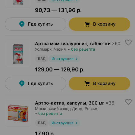
90,73 — 131,96 р.
Где купить
В корзину
Артра мсм гиалуроник, таблетки
×
60
Уолмарк
, Чехия
•
без рецепта
БАД
Инструкция
129,00 — 129,90 р.
Где купить
В корзину
Артро-актив, капсулы
,
300 мг
×
36
Московский завод Диод
, Россия
•
без рецепта
БАД
Инструкция
17,90 р.