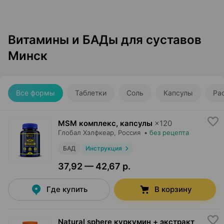
Витамины и БАДы для суставов
Минск
Все формы
Таблетки
Соль
Капсулы
Ра
MSM комплекс, капсулы
×
120
Глобал Хэлфкеар
, Россия
•
без рецепта
БАД
Инструкция
37,92 — 42,67 р.
Где купить
В корзину
Natural sphere куркумин + экстракт