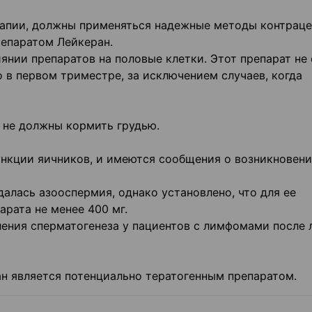
рапии, должны применяться надежные методы контраце
репаратом Лейкеран.
нии препаратов на половые клетки. Этот препарат не
 в первом триместре, за исключением случаев, когда
не должны кормить грудью.
нкции яичников, и имеются сообщения о возникновен
алась азооспермия, однако установлено, что для ее
рата не менее 400 мг.
ения сперматогенеза у пациентов с лимфомами после 
ан является потенциально тератогенным препаратом.