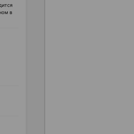
дится
ном в