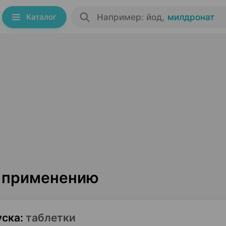
Каталог
Например: йод
,
милдронат
о применению
уска
:
таблетки