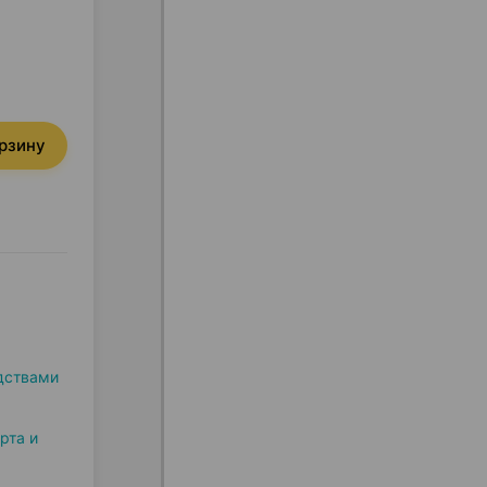
орзину
дствами
рта и