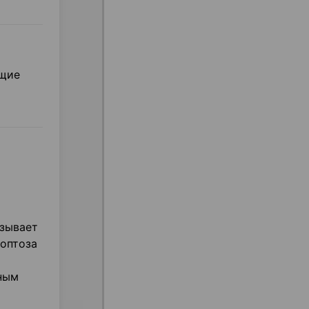
ющие
зывает
поптоза
ным