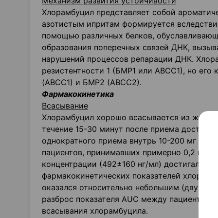
Механизм развития устойчивости
Хлорамбуцил представляет собой ароматиче
азотистым ипритам формируется вследствие
помощью различных белков, обуславливающ
образования поперечных связей ДНК, вызыв
нарушений процессов репарации ДНК. Хлора
резистентности 1 (БМР1 или АВСС1), но его
(АВСС1) и БМР2 (АВСС2).
Фармакокинетика
Всасывание
Хлорамбуцил хорошо всасывается из желудо
течение 15-30 минут после приема достига
однократного приема внутрь 10-200 мг сост
пациентов, принимавших примерно 0,2 мг/к
концентрации (492±160 нг/мл) достигались 
фармакокинетических показателей хлорамбуц
оказался относительно небольшим (двукратн
разброс показателя AUC между пациентами)
всасывания хлорамбуцила.