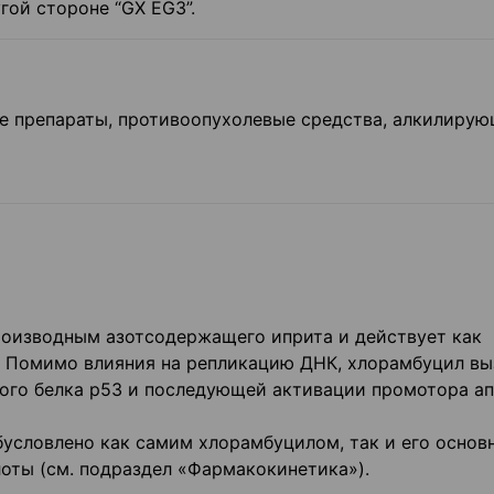
угой стороне “GX EG3”.
 препараты, противоопухолевые средства, алкилиру
роизводным азотсодержащего иприта и действует как
 Помимо влияния на репликацию ДНК, хлорамбуцил вы
ного белка р53 и последующей активации промотора а
условлено как самим хлорамбуцилом, так и его основ
оты (см. подраздел «Фармакокинетика»).