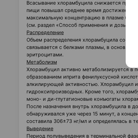
Всасывание хлорамбуцила снижается при при
пищи повышал среднее время достижения м
максимальную концентрацию в плазме боле
(см. раздел «Способ применения и дозы»).
Распределение
Объем распределения хлорамбуцила составля
связывается с белками плазмы, в основном 
эритроцитами.
Метаболизм
Хлорамбуцил активно метаболизируется в п
образованием иприта фенилуксусной кислот
алкилирующей активностью. Хлорамбуцил и 
гидроксипроизводных. Кроме того, хлорамбу
моно- и ди-глутатионовые конъюгаты хлора
После назначения внутрь хлорамбуцила в до
обнаруживался уже через 15 минут, а конце
составила 306±73 нг/мл и определялась в те
Выведение
Период полувыведения в терминальной фазе 