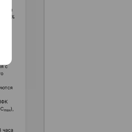
рием
нижал
на 27%
с
я с
го
уются
ИФК
(С
),
max
8 часа