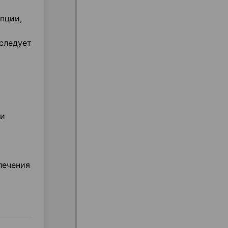
пции,
 следует
ии
лечения