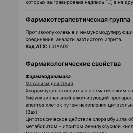
которых выгравирована надпись “L”, а на др
Фармакотерапевтическая группа
Противоопухолевые и иммуномодулирующие
соединения, аналоги азотистого иприта.
Код ATX:
L01AA02
Фармакологические свойства
Фармакодинамика
Механизм действия
Хлорамбуцил относится к ароматическим п
бифункциональный алкилирующий препарат.
апоптоз клеток путем накопления цитозоль
(Вах).
Цитотоксическое действие хлорамбуцила об
метаболитом – ипритом фенилуксусной кисл