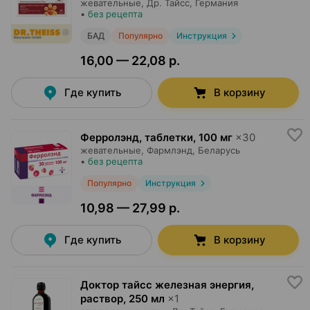
жевательные,
Др. Тайсс
, Германия
•
без рецепта
БАД
Популярно
Инструкция
16,00 — 22,08 р.
Где купить
В корзину
Ферролэнд, таблетки
,
100 мг
×
30
жевательные,
Фармлэнд
, Беларусь
•
без рецепта
Популярно
Инструкция
10,98 — 27,99 р.
Где купить
В корзину
Доктор тайсс железная энергия,
раствор
,
250 мл
×
1