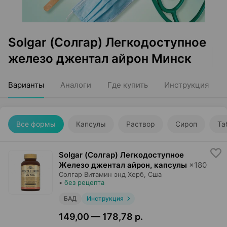
Solgar (Солгар) Легкодоступное
железо джентал айрон Минск
Варианты
Аналоги
Где купить
Инструкция
Все формы
Капсулы
Раствор
Сироп
Та
Solgar (Солгар) Легкодоступное
Железо джентал айрон, капсулы
×
180
Солгар Витамин энд Херб
, Сша
•
без рецепта
БАД
Инструкция
149,00 — 178,78 р.