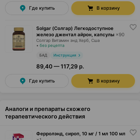
Где купить
В корзину
Solgar (Солгар) Легкодоступное
железо джентал айрон, капсулы
×
90
Солгар Витамин энд Херб
, Сша
•
без рецепта
БАД
Инструкция
89,40 — 117,29 р.
Где купить
В корзину
Аналоги и препараты схожего
терапевтического действия
Ферролэнд, сироп
,
10 мг / 1 мл 100 мл
×
1