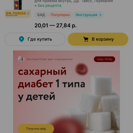
для приема внутрь,
Др. Тайсс
, Германия
•
без рецепта
БАД
Популярно
Инструкция
20,01 — 27,84 р.
Где купить
В корзину