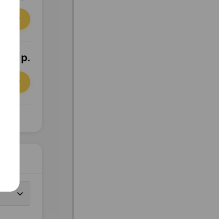
орзину
3,12 р.
орзину