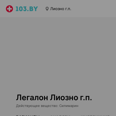
Лиозно г.п.
Легалон Лиозно г.п.
Действующее вещество
:
Силимарин