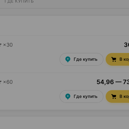
ГДЕ КУПИТЬ
3
г
×
30
Где купить
В к
54,96 — 73
г
×
60
Где купить
В к