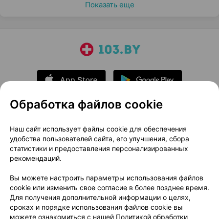
Показать еще
Обработка файлов cookie
О проекте
Новости проекта
Наш сайт использует файлы cookie для обеспечения
удобства пользователей сайта, его улучшения, сбора
Размещение рекламы
Медицинский маркетинг
статистики и предоставления персонализированных
Публичный договор
Доставка
рекомендаций.
Пользовательское соглашение
Вы можете настроить параметры использования файлов
Способы оплаты
Вакансии
Партнеры
cookie или изменить свое согласие в более позднее время.
Написать руководителю 103.by
Для получения дополнительной информации о целях,
сроках и порядке использования файлов cookie вы
Написать в поддержку
можете ознакомиться с нашей
Политикой обработки