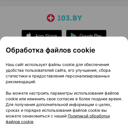
Обработка файлов cookie
О проекте
Новости проекта
Наш сайт использует файлы cookie для обеспечения
удобства пользователей сайта, его улучшения, сбора
Размещение рекламы
Медицинский маркетинг
статистики и предоставления персонализированных
Публичный договор
Доставка
рекомендаций.
Пользовательское соглашение
Вы можете настроить параметры использования файлов
Способы оплаты
Вакансии
Партнеры
cookie или изменить свое согласие в более позднее время.
Написать руководителю 103.by
Для получения дополнительной информации о целях,
сроках и порядке использования файлов cookie вы
Написать в поддержку
можете ознакомиться с нашей
Политикой обработки
Персональные настройки Cookie
файлов cookie
Обработка персональных данных