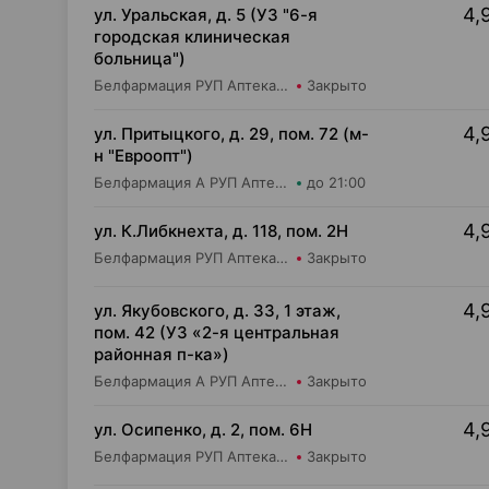
4,
ул. Уральская, д. 5 (УЗ "6-я
городская клиническая
больница")
Белфармация РУП Аптека №37
Закрыто
4,
ул. Притыцкого, д. 29, пом. 72 (м-
н "Евроопт")
Белфармация А РУП Аптека №62
до 21:00
4,
ул. К.Либкнехта, д. 118, пом. 2Н
Белфармация РУП Аптека №39
Закрыто
4,
ул. Якубовского, д. 33, 1 этаж,
пом. 42 (УЗ «2-я центральная
районная п-ка»)
Белфармация А РУП Аптека №101
Закрыто
4,
ул. Осипенко, д. 2, пом. 6Н
Белфармация РУП Аптека №59
Закрыто