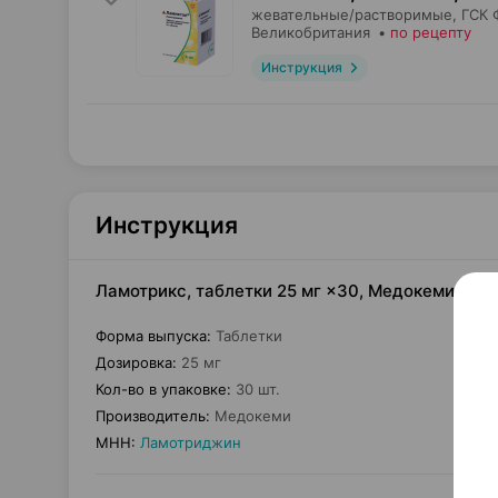
жевательные/растворимые,
ГСК 
Великобритания
•
по рецепту
Инструкция
Инструкция
Ламотрикс, таблетки 25 мг ×30, Медокеми Кип
Форма выпуска
:
Таблетки
Дозировка
:
25 мг
Кол-во в упаковке
:
30 шт.
Производитель
:
Медокеми
МНН
:
Ламотриджин