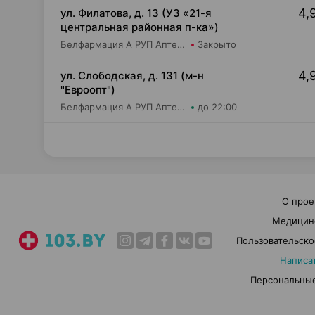
4,
ул. Филатова, д. 13 (УЗ «21-я
центральная районная п-ка»)
Белфармация А РУП Аптека №67
Закрыто
4,
ул. Слободская, д. 131 (м-н
"Евроопт")
Белфармация А РУП Аптека №113
до 22:00
О прое
Медицин
Пользовательско
Написа
Персональные