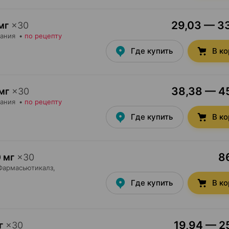
29,03 — 33
мг
×
30
тания
•
по рецепту
Где купить
В к
38,38 — 45
мг
×
30
тания
•
по рецепту
Где купить
В к
86
 мг
×
30
Фармасьютикалз
,
Где купить
В к
19,94 — 25
г
×
30