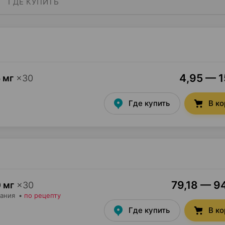
ГДЕ КУПИТЬ
4,95 — 1
 мг
×
30
Где купить
В к
79,18 — 94
 мг
×
30
тания
•
по рецепту
Где купить
В к