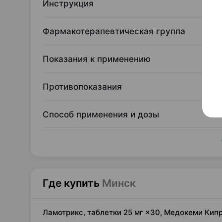
Инструкция
Фармакотерапевтическая группа
Показания к применению
Противопоказания
Способ применения и дозы
Где купить
Минск
Ламотрикс, таблетки 25 мг ×30, Медокеми Кип