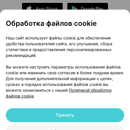
Обработка файлов cookie
О проекте
Новости проекта
Наш сайт использует файлы cookie для обеспечения
удобства пользователей сайта, его улучшения, сбора
Размещение рекламы
Медицинский маркетинг
статистики и предоставления персонализированных
Публичный договор
Доставка
рекомендаций.
Пользовательское соглашение
Вы можете настроить параметры использования файлов
Способы оплаты
Вакансии
Партнеры
cookie или изменить свое согласие в более позднее время.
Написать руководителю 103.by
Для получения дополнительной информации о целях,
сроках и порядке использования файлов cookie вы
Написать в поддержку
можете ознакомиться с нашей
Политикой обработки
Персональные настройки Cookie
файлов cookie
Обработка персональных данных
Принять
© 2026 ООО «Артокс Лаб», УНП 191700409 | 220012, Республика Беларусь,
г. Минск, улица Толбухина, 2, пом. 16 | help@103.by
|
Служба поддержки
+375 291212755