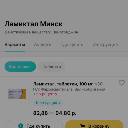
Ламиктал Минск
Действующее вещество
:
Ламотриджин
Варианты
Аналоги
Где купить
Инструкция
Все формы
Таблетки
Ламиктал, таблетки
,
100 мг
×
30
ГСК Фармасьютикалз
, Великобритания
•
по рецепту
Инструкция
82,88 — 94,80 р.
Где купить
В корзину