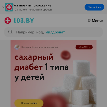
Установить приложение
Перейти
103: поиск лекарств и врачей
Минск
Например: йод
,
милдронат