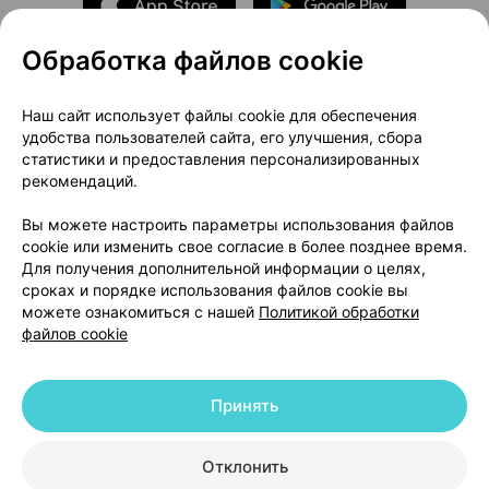
Обработка файлов cookie
О проекте
Новости проекта
Наш сайт использует файлы cookie для обеспечения
удобства пользователей сайта, его улучшения, сбора
Размещение рекламы
Медицинский маркетинг
статистики и предоставления персонализированных
Публичный договор
Доставка
рекомендаций.
Пользовательское соглашение
Вы можете настроить параметры использования файлов
Способы оплаты
Вакансии
Партнеры
cookie или изменить свое согласие в более позднее время.
Написать руководителю 103.by
Для получения дополнительной информации о целях,
сроках и порядке использования файлов cookie вы
Написать в поддержку
можете ознакомиться с нашей
Политикой обработки
Персональные настройки Cookie
файлов cookie
Обработка персональных данных
Принять
© 2026 ООО «Артокс Лаб», УНП 191700409 | 220012, Республика Беларусь,
г. Минск, улица Толбухина, 2, пом. 16 | help@103.by
|
Служба поддержки
+375 291212755
Отклонить