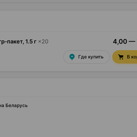
4,00 — 
тр-пакет
,
1.5 г
×
20
Где купить
В к
ина Беларусь