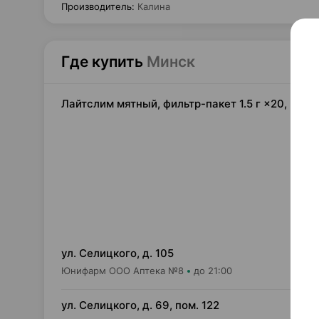
Производитель
:
Калина
Где купить
Минск
Лайтслим мятный, фильтр-пакет 1.5 г ×20, Кал
4,
ул. Селицкого, д. 105
Юнифарм ООО Аптека №8
до 21:00
4,
ул. Селицкого, д. 69, пом. 122