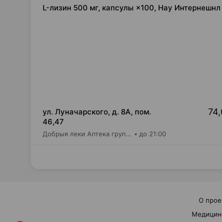
L-лизин 500 мг, капсулы ×100, Нау Интернешн
74,
ул. Луначарского, д. 8А, пом.
46,47
Добрыя леки Аптека групп Юг ЗАО Аптека №38
до 21:00
О прое
Медицин