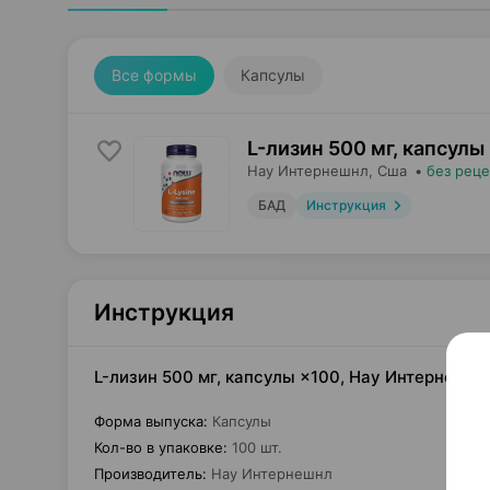
Все формы
Капсулы
L-лизин 500 мг, капсулы
Нау Интернешнл
, Сша
•
без реце
БАД
Инструкция
Инструкция
L-лизин 500 мг, капсулы ×100, Нау Интернешн
Форма выпуска
:
Капсулы
Кол-во в упаковке
:
100 шт.
Производитель
:
Нау Интернешнл