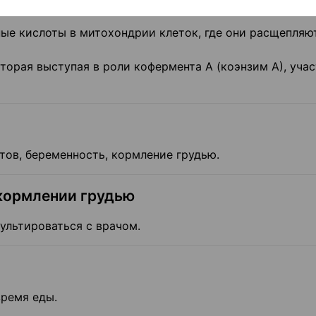
ые кислоты в митохондрии клеток, где они расщепляю
торая выступая в роли кофермента А (коэнзим А), учас
ов, беременность, кормление грудью.
кормлении грудью
льтироваться с врачом.
время еды.