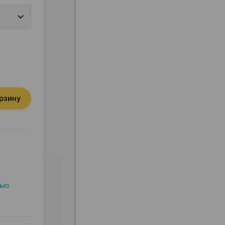
орзину
дью