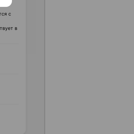
тся с
твует в