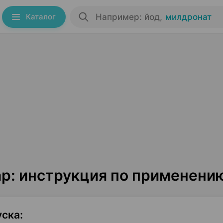
Каталог
Например: йод
,
милдронат
ар: инструкция по применени
уска
: