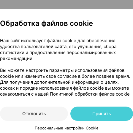
 в качестве биологически активной добавки к пище -
Обработка файлов cookie
ислоты и карнитина.
 позволяет повысить работоспособность, физическую
ления после тренировок, способствует снижению избы
Наш сайт использует файлы cookie для обеспечения
удобства пользователей сайта, его улучшения, сбора
нитин в свободной L-форме для максимального усвоени
статистики и предоставления персонализированных
рекомендаций.
огия азотной защиты, которая позволяет сохранить св
слорода инертным газом азотом. Жидкий «L-Карнитин 1
Вы можете настроить параметры использования файлов
cookie или изменить свое согласие в более позднее время.
Для получения дополнительной информации о целях,
сроках и порядке использования файлов cookie вы можете
ознакомиться с нашей
Политикой обработки файлов cookie
Отклонить
Принять
Персональные настройки Cookie