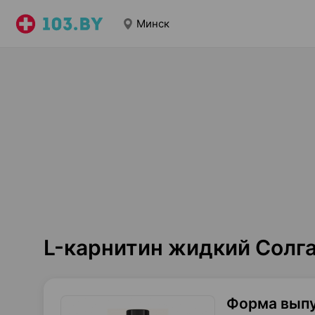
Минск
L-карнитин жидкий Солг
Форма вып