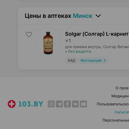
Цены в аптеках
Минск
Solgar (Солгар) L-карни
×
1
для приема внутрь,
Солгар Витам
•
без рецепта
БАД
Инструкция
О прое
Медицин
Пользовательско
Написа
Персональные