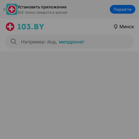
Установить приложение
Перейти
103: поиск лекарств и врачей
Минск
Например: йод
,
милдронат