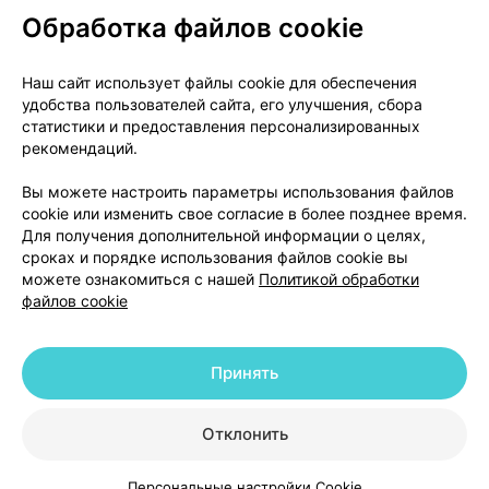
Обработка файлов cookie
О проекте
Новости проекта
Наш сайт использует файлы cookie для обеспечения
удобства пользователей сайта, его улучшения, сбора
Размещение рекламы
Медицинский маркетинг
статистики и предоставления персонализированных
Публичный договор
Доставка
рекомендаций.
Пользовательское соглашение
Вы можете настроить параметры использования файлов
Способы оплаты
Вакансии
Партнеры
cookie или изменить свое согласие в более позднее время.
Написать руководителю 103.by
Для получения дополнительной информации о целях,
сроках и порядке использования файлов cookie вы
Написать в поддержку
можете ознакомиться с нашей
Политикой обработки
Персональные настройки Cookie
файлов cookie
Обработка персональных данных
Принять
© 2026 ООО «Артокс Лаб», УНП 191700409 | 220012, Республика Беларусь,
г. Минск, улица Толбухина, 2, пом. 16 | help@103.by
|
Служба поддержки
+375 291212755
Отклонить
Персональные настройки Cookie