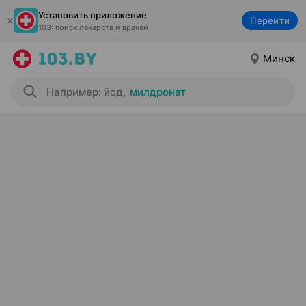
Установить приложение
Перейти
103: поиск лекарств и врачей
Минск
Например: йод
,
милдронат