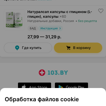
Натуралсап капсулы с глицином (L-
глицин), капсулы
×
60
Натуральные добавки
, Россия
•
без рецепта
БАД
Инструкция
27,99 — 31,29 р.
Где купить
В корзину
Обработка файлов cookie