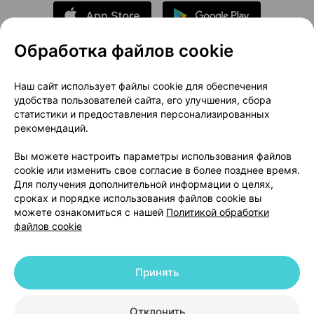
Обработка файлов cookie
О проекте
Новости проекта
Наш сайт использует файлы cookie для обеспечения
удобства пользователей сайта, его улучшения, сбора
Размещение рекламы
Медицинский маркетинг
статистики и предоставления персонализированных
Публичный договор
Доставка
рекомендаций.
Пользовательское соглашение
Вы можете настроить параметры использования файлов
Способы оплаты
Вакансии
Партнеры
cookie или изменить свое согласие в более позднее время.
Написать руководителю 103.by
Для получения дополнительной информации о целях,
сроках и порядке использования файлов cookie вы
Написать в поддержку
можете ознакомиться с нашей
Политикой обработки
Персональные настройки Cookie
файлов cookie
Обработка персональных данных
Принять
© 2026 ООО «Артокс Лаб», УНП 191700409 | 220012, Республика Беларусь,
г. Минск, улица Толбухина, 2, пом. 16 | help@103.by
|
Служба поддержки
+375 291212755
Отклонить