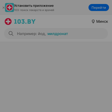
Установить приложение
Перейти
103: поиск лекарств и врачей
Минск
Например: йод
,
милдронат