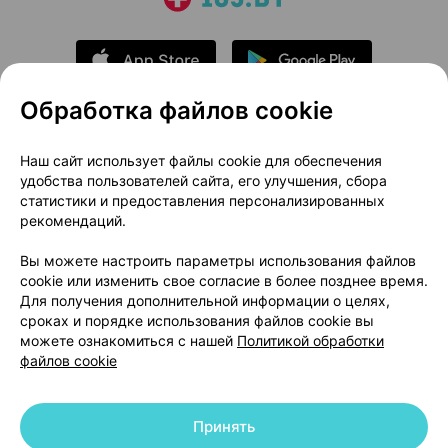
Обработка файлов cookie
О проекте
Новости проекта
Наш сайт использует файлы cookie для обеспечения
удобства пользователей сайта, его улучшения, сбора
Размещение рекламы
Медицинский маркетинг
статистики и предоставления персонализированных
Публичный договор
Доставка
рекомендаций.
Пользовательское соглашение
Вы можете настроить параметры использования файлов
Способы оплаты
Вакансии
Партнеры
cookie или изменить свое согласие в более позднее время.
Написать руководителю 103.by
Для получения дополнительной информации о целях,
сроках и порядке использования файлов cookie вы
Написать в поддержку
можете ознакомиться с нашей
Политикой обработки
Персональные настройки Cookie
файлов cookie
Обработка персональных данных
Принять
© 2026 ООО «Артокс Лаб», УНП 191700409 | 220012, Республика Беларусь,