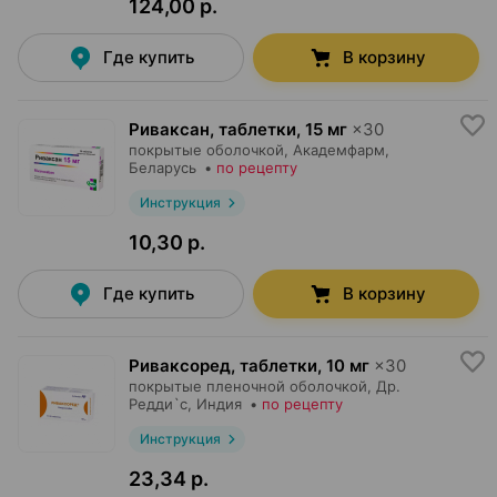
124,00 р.
Где купить
В корзину
Риваксан, таблетки
,
15 мг
×
30
покрытые оболочкой,
Академфарм
,
Беларусь
•
по рецепту
Инструкция
10,30 р.
Где купить
В корзину
Риваксоред, таблетки
,
10 мг
×
30
покрытые пленочной оболочкой,
Др.
Редди`с
, Индия
•
по рецепту
Инструкция
23,34 р.