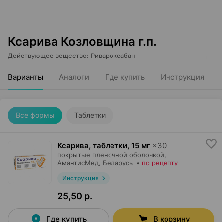
Ксарива Козловщина г.п.
Действующее вещество
:
Ривароксабан
Варианты
Аналоги
Где купить
Инструкция
Все формы
Таблетки
Ксарива, таблетки
,
15 мг
×
30
покрытые пленочной оболочкой,
АмантисМед
, Беларусь
•
по рецепту
Инструкция
25,50 р.
Где купить
В корзину