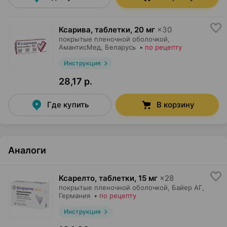
Ксарива, таблетки
,
20 мг
×
30
покрытые пленочной оболочкой,
АмантисМед
, Беларусь
•
по рецепту
Инструкция
28,17 р.
Где купить
В корзину
Аналоги
Ксарелто, таблетки
,
15 мг
×
28
покрытые пленочной оболочкой,
Байер АГ
,
Германия
•
по рецепту
Инструкция