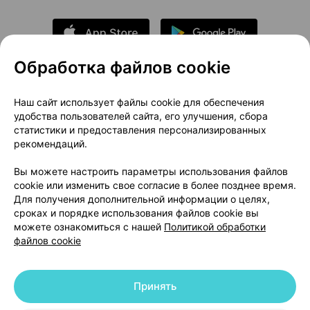
Обработка файлов cookie
О проекте
Новости проекта
Наш сайт использует файлы cookie для обеспечения
удобства пользователей сайта, его улучшения, сбора
Размещение рекламы
Медицинский маркетинг
статистики и предоставления персонализированных
Публичный договор
Доставка
рекомендаций.
Пользовательское соглашение
Вы можете настроить параметры использования файлов
Способы оплаты
Вакансии
Партнеры
cookie или изменить свое согласие в более позднее время.
Написать руководителю 103.by
Для получения дополнительной информации о целях,
сроках и порядке использования файлов cookie вы
Написать в поддержку
можете ознакомиться с нашей
Политикой обработки
Персональные настройки Cookie
файлов cookie
Обработка персональных данных
Принять
© 2026 ООО «Артокс Лаб», УНП 191700409 | 220012, Республика Беларусь,