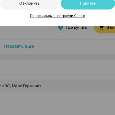
Отклонить
Принять
 мг
×
30
Персональные настройки Cookie
арусь
•
без рецепта
Где купить
В к
Показать еще
г ×30, Мерк Германия