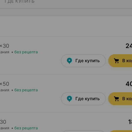
ГДЕ КУПИТЬ
24
×
30
мания
•
без рецепта
Где купить
В к
40
×
50
мания
•
без рецепта
Где купить
В к
1
30
мания
•
без рецепта