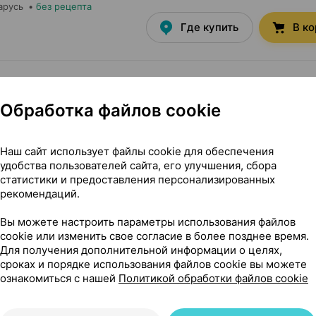
арусь
•
без рецепта
Где купить
В к
0 мг
×
60
арусь
•
без рецепта
Обработка файлов cookie
Где купить
В к
Наш сайт использует файлы cookie для обеспечения
удобства пользователей сайта, его улучшения, сбора
.5 мг
×
30
статистики и предоставления персонализированных
арусь
•
без рецепта
рекомендаций.
Где купить
В к
Вы можете настроить параметры использования файлов
cookie или изменить свое согласие в более позднее время.
Для получения дополнительной информации о целях,
сроках и порядке использования файлов cookie вы можете
.5 мг
×
60
ознакомиться с нашей
Политикой обработки файлов cookie
арусь
•
без рецепта
Где купить
В к