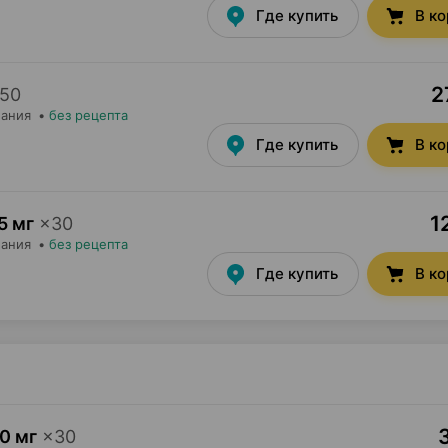
Где купить
В к
2
50
мания
•
без рецепта
Где купить
В к
1
5 мг
×
30
мания
•
без рецепта
Где купить
В к
0 мг
×
30