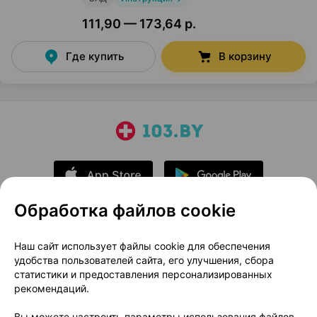
111,90 — 173,64 р.
Где купить
В корзину
Обработка файлов cookie
О проекте
Новости проекта
Наш сайт использует файлы cookie для обеспечения
удобства пользователей сайта, его улучшения, сбора
Размещение рекламы
Медицинский маркетинг
статистики и предоставления персонализированных
Публичный договор
Доставка
рекомендаций.
Пользовательское соглашение
Вы можете настроить параметры использования файлов