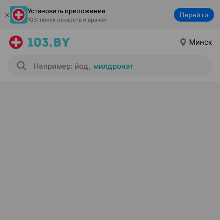
Установить приложение
Перейти
103: поиск лекарств и врачей
Минск
Например: йод
,
милдронат