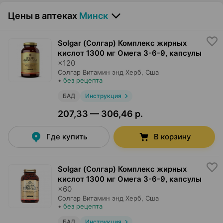
Цены в аптеках
Минск
Solgar (Солгар) Комплекс жирных
кислот 1300 мг Омега 3-6-9, капсулы
×
120
Солгар Витамин энд Херб
, Сша
•
без рецепта
БАД
Инструкция
207,33 — 306,46 р.
Где купить
В корзину
Solgar (Солгар) Комплекс жирных
кислот 1300 мг Омега 3-6-9, капсулы
×
60
Солгар Витамин энд Херб
, Сша
•
без рецепта
БАД
Инструкция