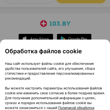
Обработка файлов cookie
О проекте
Новости проекта
Наш сайт использует файлы cookie для обеспечения
удобства пользователей сайта, его улучшения, сбора
Размещение рекламы
Медицинский маркетинг
статистики и предоставления персонализированных
Публичный договор
Доставка
рекомендаций.
Пользовательское соглашение
Вы можете настроить параметры использования файлов
Способы оплаты
Вакансии
Партнеры
cookie или изменить свое согласие в более позднее время.
Написать руководителю 103.by
Для получения дополнительной информации о целях,
сроках и порядке использования файлов cookie вы
Написать в поддержку
можете ознакомиться с нашей
Политикой обработки