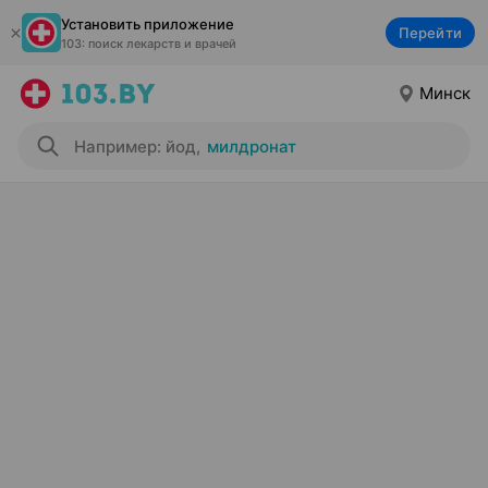
Установить приложение
Перейти
103: поиск лекарств и врачей
Минск
Например: йод
,
милдронат