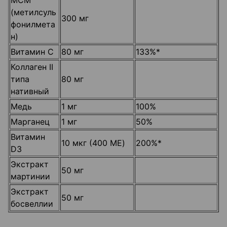
МСМ
(метилсуль
300 мг
фонилмета
н)
Витамин С
80 мг
133%*
Коллаген II
типа
80 мг
нативный
Медь
1 мг
100%
Марганец
1 мг
50%
Витамин
10 мкг (400 ME)
200%*
D3
Экстракт
50 мг
мартинии
Экстракт
50 мг
босвеллии