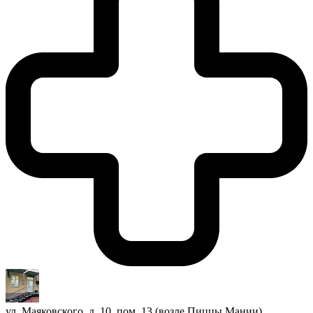
ул. Маяковского, д. 10, пом. 13 (возле Пиццы Мании)