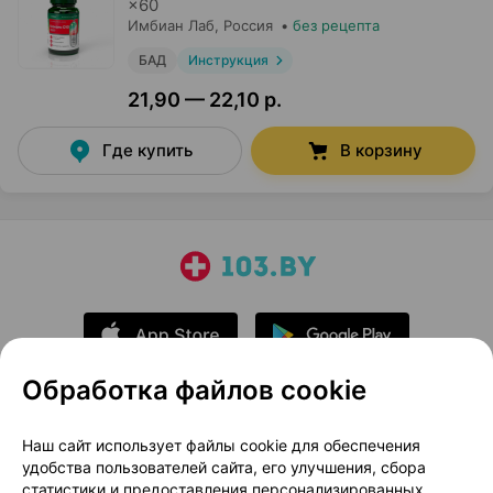
×
60
Имбиан Лаб
, Россия
•
без рецепта
БАД
Инструкция
21,90 — 22,10 р.
Где купить
В корзину
Обработка файлов cookie
О проекте
Новости проекта
Наш сайт использует файлы cookie для обеспечения
удобства пользователей сайта, его улучшения, сбора
Размещение рекламы
Медицинский маркетинг
статистики и предоставления персонализированных