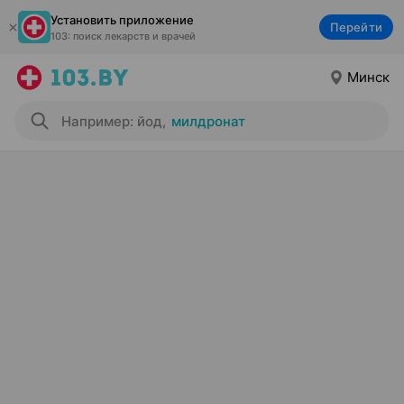
Установить приложение
Перейти
103: поиск лекарств и врачей
Минск
Например: йод
,
милдронат