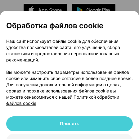
Обработка файлов cookie
О проекте
Новости проекта
Наш сайт использует файлы cookie для обеспечения
удобства пользователей сайта, его улучшения, сбора
Размещение рекламы
Медицинский маркетинг
статистики и предоставления персонализированных
Публичный договор
Доставка
рекомендаций.
Пользовательское соглашение
Вы можете настроить параметры использования файлов
Способы оплаты
Вакансии
Партнеры
cookie или изменить свое согласие в более позднее время.
Написать руководителю 103.by
Для получения дополнительной информации о целях,
сроках и порядке использования файлов cookie вы
Написать в поддержку
можете ознакомиться с нашей
Политикой обработки
Персональные настройки Cookie
файлов cookie
Обработка персональных данных
Принять
© 2026 ООО «Артокс Лаб», УНП 191700409 | 220012, Республика Беларусь,
г. Минск, улица Толбухина, 2, пом. 16 | help@103.by
|
Служба поддержки