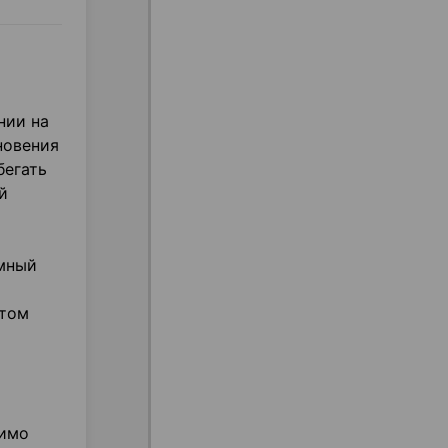
нии на
новения
бегать
й
емный
этом
димо