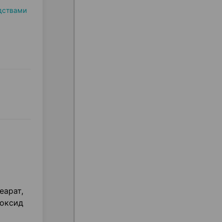
дствами
еарат,
иоксид