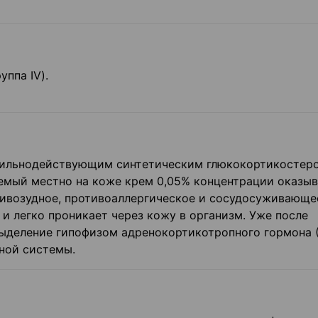
ппа IV).
 сильнодействующим синтетическим глюкокортикостер
емый местно на коже крем 0,05% концентрации оказыв
тивозудное, противоаллергическое и сосудосуживающе
и легко проникает через кожу в организм. Уже после
ыделение гипофизом адренокортикотропного гормона 
ной системы.