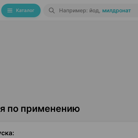
Каталог
Например: йод
,
милдронат
ия по применению
уска
: