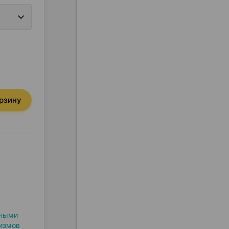
орзину
тными
измов