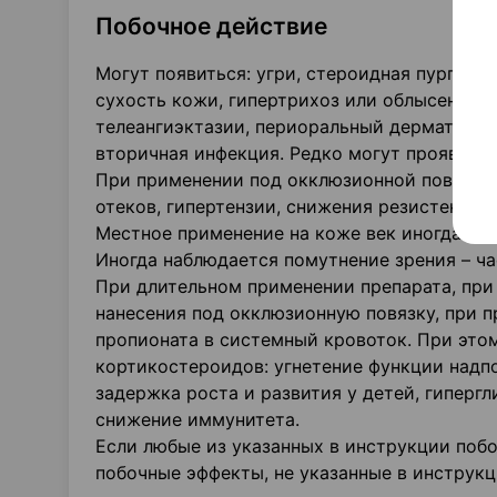
Побочное действие
Могут появиться: угри, стероидная пурпура
сухость кожи, гипертрихоз или облысение, 
телеангиэктазии, периоральный дерматит, в
вторичная инфекция. Редко могут проявитьс
При применении под окклюзионной повязкой
отеков, гипертензии, снижения резистентнос
Местное применение на коже век иногда мо
Иногда наблюдается помутнение зрения – ча
При длительном применении препарата, при
нанесения под окклюзионную повязку, при 
пропионата в системный кровоток. При это
кортикостероидов: угнетение функции надп
задержка роста и развития у детей, гипергл
снижение иммунитета.
Если любые из указанных в инструкции поб
побочные эффекты, не указанные в инструкц