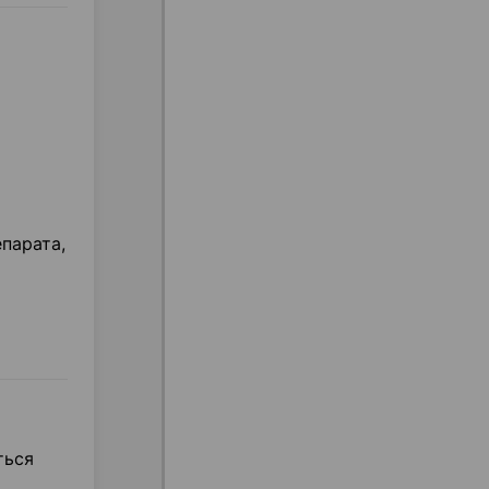
парата,
ться