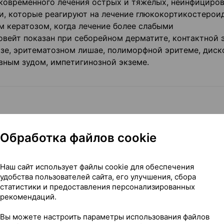
тковременного лечения острых и тяжелых, неинфициров
и, которые реагируют на лечение глюкокортикостерои
м кератозом, когда лечение более слабыми
вейт показан при себорейном дерматите, контактной 
зе, эритематозном лишае, полиморфной эритеме, дис
вным зудом, импетигинозной экземе.
 крема на пораженную поверхность кожи, 1-2 раза в де
повязкой.
Обработка файлов cookie
ль без перерыва.
.
Наш сайт использует файлы cookie для обеспечения
а, лечение необходимо прекратить. При необходимост
удобства пользователей сайта, его улучшения, сбора
препараты, содержащие глюкокортикостероиды меньшей
статистики и предоставления персонализированных
рекомендаций.
Вы можете настроить параметры использования файлов