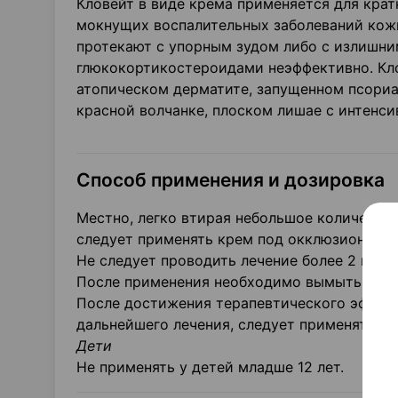
Кловейт в виде крема применяется для кра
мокнущих воспалительных заболеваний кож
протекают с упорным зудом либо с излишни
глюкокортикостероидами неэффективно. Кло
атопическом дерматите, запущенном псориа
красной волчанке, плоском лишае с интенси
Способ применения и дозировка
Местно, легко втирая небольшое количество
следует применять крем под окклюзионной 
Не следует проводить лечение более 2 неде
После применения необходимо вымыть руки
После достижения терапевтического эффект
дальнейшего лечения, следует применять 
Дети
Не применять у детей младше 12 лет.