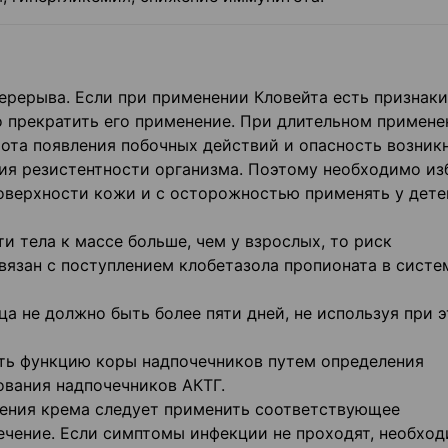
перерыва. Если при применении Кловейта есть признаки
 прекратить его применение. При длительном примене
ота появления побочных действий и опасность возник
ния резистентности организма. Поэтому необходимо из
оверхности кожи и с осторожностью применять у дете
и тела к массе больше, чем у взрослых, то риск
вязан с поступлением клобетазола пропионата в сист
ца не должно быть более пяти дней, не используя при 
ть функцию коры надпочечников путем определения
ования надпочечников АКТГ.
нения крема следует применить соответствующее
ечение. Если симптомы инфекции не проходят, необхо