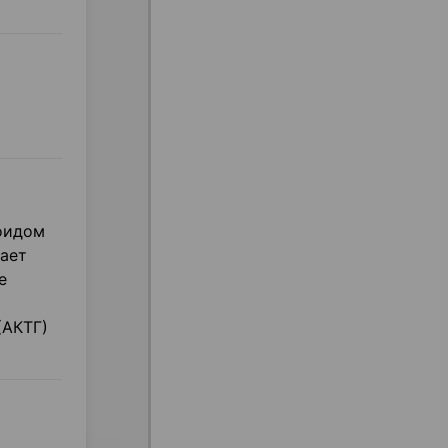
оидом
ает
е
(АКТГ)