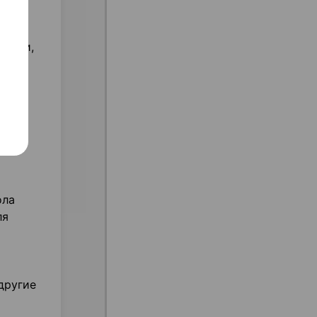
чатки,
и,
ы,
иде
ола
ля
другие