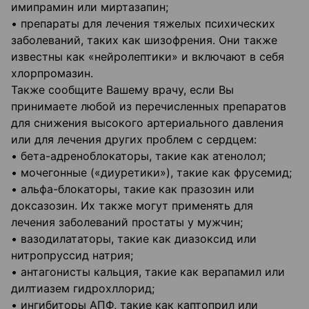
имипрамин или миртазапин;
• препараты для лечения тяжелых психических
заболеваний, таких как шизофрения. Они также
известны как «нейролептики» и включают в себя
хлорпромазин.
Также сообщите Вашему врачу, если Вы
принимаете любой из перечисленных препаратов
для снижения высокого артериального давления
или для лечения других проблем с сердцем:
• бета-адреноблокаторы, такие как атенолол;
• мочегонные («диуретики»), такие как фрусемид;
• альфа-блокаторы, такие как празозин или
доксазозин. Их также могут применять для
лечения заболеваний простаты у мужчин;
• вазодилататоры, такие как диазоксид или
нитропруссид натрия;
• антагонисты кальция, такие как верапамил или
дилтиазем гидрохллорид;
• ингибиторы АПФ, такие как каптоприл или