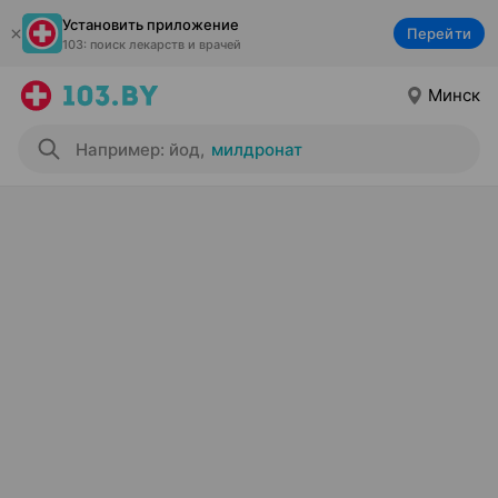
Установить приложение
Перейти
103: поиск лекарств и врачей
Минск
Например: йод
,
милдронат