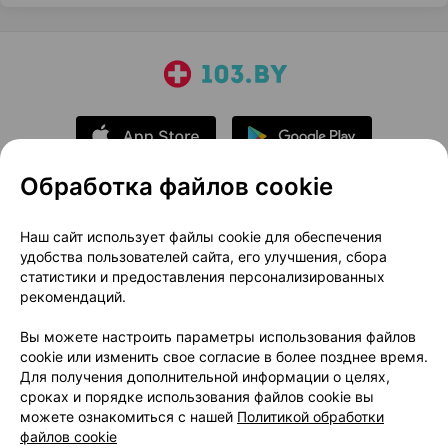
Обработка файлов cookie
О проекте
Новости проекта
Наш сайт использует файлы cookie для обеспечения
удобства пользователей сайта, его улучшения, сбора
Размещение рекламы
Медицинский маркетинг
статистики и предоставления персонализированных
Публичный договор
Доставка
рекомендаций.
Пользовательское соглашение
Вы можете настроить параметры использования файлов
Способы оплаты
Вакансии
Партнеры
cookie или изменить свое согласие в более позднее время.
Написать руководителю 103.by
Для получения дополнительной информации о целях,
сроках и порядке использования файлов cookie вы
Написать в поддержку
можете ознакомиться с нашей
Политикой обработки
Персональные настройки Cookie
файлов cookie