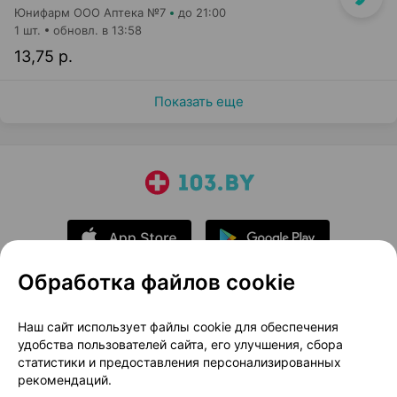
Юнифарм ООО Аптека №7
до 21:00
1 шт.
обновл. в 13:58
13,75 р.
Показать еще
Обработка файлов cookie
О проекте
Новости проекта
Наш сайт использует файлы cookie для обеспечения
удобства пользователей сайта, его улучшения, сбора
Размещение рекламы
Медицинский маркетинг
статистики и предоставления персонализированных
Публичный договор
Доставка
рекомендаций.