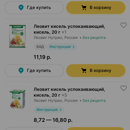
Где купить
В корзину
Леовит кисель успокаивающий,
кисель
,
20 г
×
1
Леовит Нутрио
, Россия
•
без рецепта
БАД
Инструкция
11,19 р.
Где купить
В корзину
Леовит кисель успокаивающий,
кисель
,
20 г
×
5
Леовит Нутрио
, Россия
•
без рецепта
Инструкция
8,72 — 16,80 р.