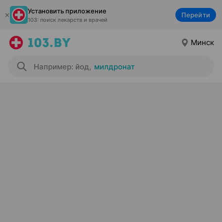
Установить приложение
Перейти
103: поиск лекарств и врачей
Минск
Например: йод
,
милдронат