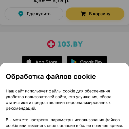
4,59 — 5,79 р.
Где купить
В корзину
Обработка файлов cookie
О проекте
Новости проекта
Наш сайт использует файлы cookie для обеспечения
удобства пользователей сайта, его улучшения, сбора
Размещение рекламы
Медицинский маркетинг
статистики и предоставления персонализированных
Публичный договор
Доставка
рекомендаций.
Пользовательское соглашение
Вы можете настроить параметры использования файлов
Способы оплаты
Вакансии
Партнеры
cookie или изменить свое согласие в более позднее время.