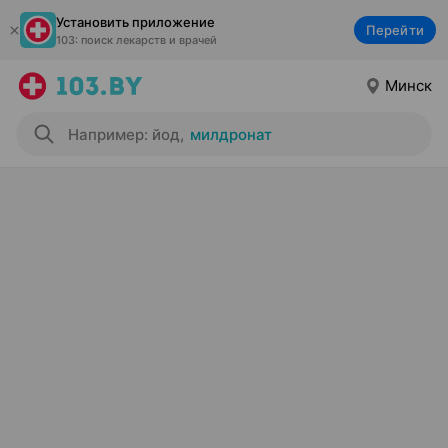
Установить приложение
Перейти
103: поиск лекарств и врачей
Минск
Например: йод
,
милдронат