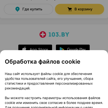
Где купить
В корзину
Обработка файлов cookie
О проекте
Новости проекта
Наш сайт использует файлы cookie для обеспечения
удобства пользователей сайта, его улучшения, сбора
Размещение рекламы
Медицинский маркетинг
статистики и предоставления персонализированных
Публичный договор
Доставка
рекомендаций.
Пользовательское соглашение
Вы можете настроить параметры использования файлов
Способы оплаты
Вакансии
Партнеры
cookie или изменить свое согласие в более позднее время.
Написать руководителю 103.by
Для получения дополнительной информации о целях,