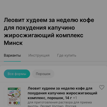
Леовит худеем за неделю кофе
для похудения капучино
жиросжигающий комплекс
Минск
Варианты
Инструкция
Где купить
Все формы
Порошок
Леовит худеем за неделю кофе для
похудения капучино жиросжигающий
комплекс, порошок
,
14 г
×
1
для приготовления раствора для приема
внутрь,
Леовит Нутрио
, Россия