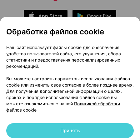
Обработка файлов cookie
О проекте
Новости проекта
Наш сайт использует файлы cookie для обеспечения
удобства пользователей сайта, его улучшения, сбора
Размещение рекламы
Медицинский маркетинг
статистики и предоставления персонализированных
Публичный договор
Доставка
рекомендаций.
Пользовательское соглашение
Вы можете настроить параметры использования файлов
Способы оплаты
Вакансии
Партнеры
cookie или изменить свое согласие в более позднее время.
Написать руководителю 103.by
Для получения дополнительной информации о целях,
сроках и порядке использования файлов cookie вы
Написать в поддержку
можете ознакомиться с нашей
Политикой обработки
Персональные настройки Cookie
файлов cookie
Обработка персональных данных
Принять
© 2026 ООО «Артокс Лаб», УНП 191700409 | 220012, Республика Беларусь,