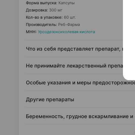
Форма выпуска
:
Капсулы
Дозировка
:
300 мг
Кол-во в упаковке
:
60 шт.
Производитель
:
Реб-Фарма
МНН
:
Урсодезоксихолевая кислота
Что из себя представляет препарат, и дл
Не принимайте лекарственный препарат,
Особые указания и меры предосторожно
Другие препараты
Беременность, грудное вскармливание и