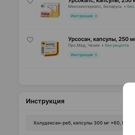
Урсокапс, капсулы
,
250 
Минскинтеркапс
, Беларусь
•
без
Инструкция
Урсосан, капсулы
,
250 м
Про.Мед
, Чехия
•
без рецепта
Инструкция
Инструкция
Холудексан-реб, капсулы 300 мг ×60, Реб