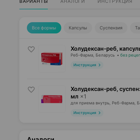
ВАРИАНТЫ
АНАЛОГИ
ИНСТРУКЦИЯ
Все формы
Капсулы
Суспензия
Та
Холудексан-реб, капсул
Реб-Фарма
, Беларусь
•
без реце
Инструкция
Холудексан-реб, суспен
мл
×
1
для приема внутрь,
Реб-Фарма
, 
Инструкция
Аналоги