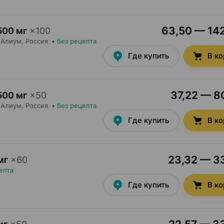
63,50 — 142
500 мг
×
100
Алиум
, Россия
•
без рецепта
Где купить
В к
37,22 — 80
500 мг
×
50
Алиум
, Россия
•
без рецепта
Где купить
В к
23,32 — 33
мг
×
60
епта
Где купить
В к