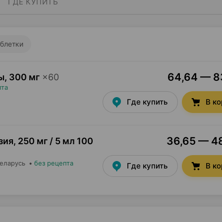
ГДЕ КУПИТЬ
блетки
64,64 — 83
ы
,
300 мг
×
60
пта
Где купить
В к
36,65 — 48
зия
,
250 мг / 5 мл 100
Беларусь
•
без рецепта
Где купить
В к