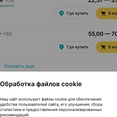
22,57 — 33
мг
×
50
 рецепта
Где купить
В к
55,00 — 70
г
×
50
Где купить
В к
Показать еще
Обработка файлов cookie
Наш сайт использует файлы cookie для обеспечения
удобства пользователей сайта, его улучшения, сбора
-Фарма Беларусь
статистики и предоставления персонализированных
рекомендаций.