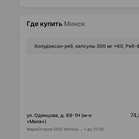
Где купить
Минск
Холудексан-реб, капсулы 300 мг ×60, Реб
74,
ул. Одинцова, д. 69-1Н (м-н
«Мила»)
ФармОстров ООО Аптека №16 на Одинцова
до 21:00