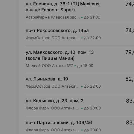
74,
ул. Есенина, д. 76-1 (ТЦ Maximus,
в м-не Евроопт Super)
АстраФарма Кладовая здоровья ООО Аптека №9
до 21:00
74,
пр-т Рокоссовского, д. 145а
ФармОстров ООО Аптека №9 на Рокоссовского
до 22:00
79,
ул. Маяковского, д. 10, пом. 13
(возле Пиццы Мании)
Медвай ООО Аптека №7
до 18:00
82,
ул. Лынькова, д. 19
ФармОстров ООО Аптека №7 на Лынькова
до 22:00
83,
ул. Кедышко, д. 23, пом. 2
Флора Фарм ООО Аптека №21
до 20:00
83,
пр-т Партизанский, д. 106/46
Флора Фарм ООО Аптека №20
до 20:00