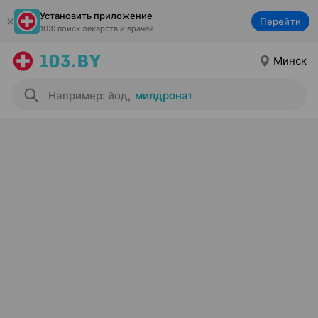
Установить приложение
Перейти
103: поиск лекарств и врачей
Минск
Например: йод
,
милдронат