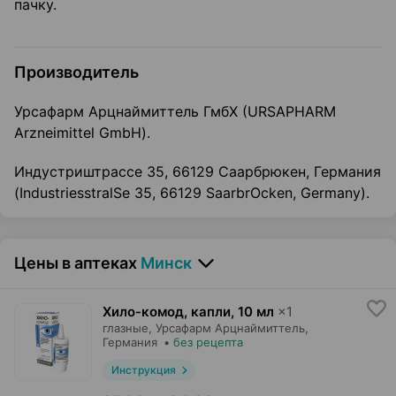
пачку.
Производитель
Урсафарм Арцнаймиттель ГмбХ (URSAPHARM
Arzneimittel GmbH).
Индустриштрассе 35, 66129 Саарбрюкен, Германия
(IndustriesstralSe 35, 66129 SaarbrOcken, Germany).
Цены в аптеках
Минск
Хило-комод, капли
,
10 мл
×
1
глазные,
Урсафарм Арцнаймиттель
,
Германия
•
без рецепта
Инструкция