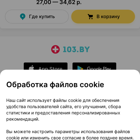
27,00 — 34,62 р.
Где купить
В корзину
Обработка файлов cookie
О проекте
Новости проекта
Наш сайт использует файлы cookie для обеспечения
удобства пользователей сайта, его улучшения, сбора
Размещение рекламы
Медицинский маркетинг
статистики и предоставления персонализированных
Публичный договор
Доставка
рекомендаций.
Пользовательское соглашение
Вы можете настроить параметры использования файлов
Способы оплаты
Вакансии
Партнеры
cookie или изменить свое согласие в более позднее время.